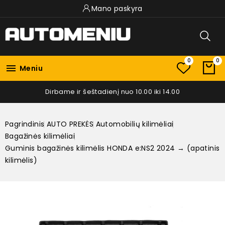
Mano paskyra
0
0

Meniu
Dirbame ir šeštadienį nuo 10.00 iki 14.00
Pagrindinis
AUTO PREKĖS
Automobilių kilimėliai
Bagažinės kilimėliai
Guminis bagažinės kilimėlis HONDA e:NS2 2024 → (apatinis
kilimėlis)