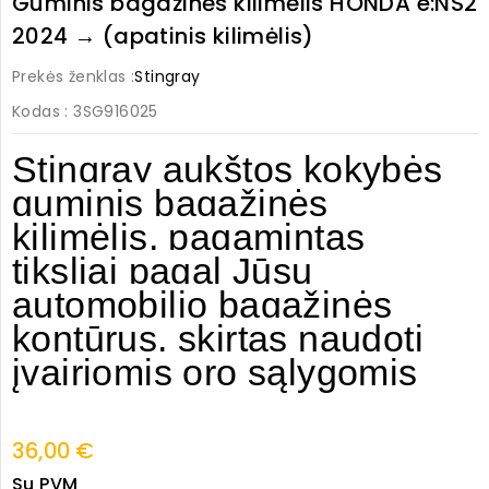
Guminis bagažinės kilimėlis HONDA e:NS2
2024 → (apatinis kilimėlis)
Prekės ženklas :
Stingray
Kodas
: 3SG916025
Stingray aukštos kokybės
guminis bagažinės
kilimėlis, pagamintas
tiksliai pagal Jūsų
automobilio bagažinės
kontūrus, skirtas naudoti
įvairiomis oro sąlygomis
36,00 €
Su PVM