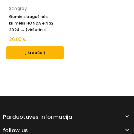
Stingray
Guminis bagažinės
kilimėlis HONDA e:NS2
2024 → (viršutinis...
36,00 €
Į krepšelį
Parduotuvės informacija

follow us
