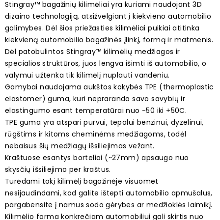
Stingray™ bagažinių kilimėliai yra kuriami naudojant 3D
dizaino technologiją, atsižvelgiant į kiekvieno automobilio
galimybes. Dėl šios priežasties kilimėliai puikiai atitinka
kiekvieną automobilio bagažinės įlinkį, formą ir matmenis.
Dėl patobulintos Stingray™ kilimėlių medžiagos ir
specialios struktūros, juos lengva išimti iš automobilio, o
valymui užtenka tik kilimėlį nuplauti vandeniu.
Gamybai naudojama aukštos kokybės TPE (thermoplastic
elastomer) guma, kuri nepraranda savo savybių ir
elastingumo esant temperatūrai nuo -50 iki +50C.
TPE guma yra atspari purvui, tepalui benzinui, dyzelinui,
rūgštims ir kitoms cheminėms medžiagoms, todėl
nebaisus šių medžiagų išsiliejimas vežant.
Kraštuose esantys borteliai (~27mm) apsaugo nuo
skysčių išsiliejimo per kraštus.
Turėdami tokį kilimėlį bagažinėje visuomet
nesijaudindami, kad galite ištepti automobilio apmušalus,
pargabensite į namus sodo gėrybes ar medžioklės laimikį.
Kilimėlio forma konkrečiam automobiliui gali skirtis nuo