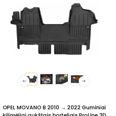
OPEL MOVANO B 2010 → 2022 Guminiai
kilimėliai aukštais borteliais ProLine 3D