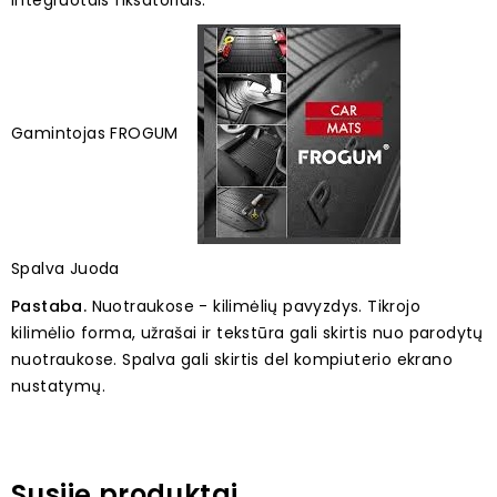
integruotais fiksatoriais.
Gamintojas FROGUM
Spalva Juoda
Pastaba.
Nuotraukose - kilimėlių pavyzdys. Tikrojo
kilimėlio forma, užrašai ir tekstūra gali skirtis nuo parodytų
nuotraukose. Spalva gali skirtis del kompiuterio ekrano
nustatymų.
Susiję produktai