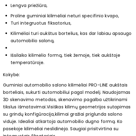
Lengva priežiūra,
Proline guminiai kilimėliai neturi specifinio kvapo,
Turi integruotus fiksatorius,
Kilimėliai turi aukštus bortelius, kas dar labiau apsaugo
automobilio saloną,
Išsilaiko kilimėlio formą, tiek žemoje, tiek aukštoje
temperatūroje.
Kokyb
ė:
Guminiai automobilio salono kilimėliai PRO-LINE aukštais
borteliais, sukurti automobiliui pagal modelį. Naudojamas
3D skenavimo metodas, skenavimo pagalba užtikrinami
tikslus išmatavimai.Visiškas kilimų geometrijos sutapimas
su grindų konfigūracija,kilimai gražiai priglunda salono
viduje.
Idealiai atkartoja automobilio dugno formą. Ko
pasekoje kilimėliai neslidinėja. Saugiai prisitvirtina su