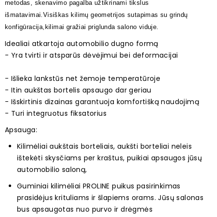
metodas, skenavimo pagalba užtikrinami tikslus
išmatavimai.Visiškas kilimų geometrijos sutapimas su grindų
konfigūracija,kilimai gražiai priglunda salono viduje.
Idealiai atkartoja automobilio dugno formą
- Yra tvirti ir atsparūs dėvėjimui bei deformacijai
- Išlieka lankstūs net žemoje temperatūroje
- Itin aukštas bortelis apsaugo dar geriau
- Išskirtinis dizainas garantuoja komfortišką naudojimą
- Turi integruotus fiksatorius
Apsauga:
Kilimėliai aukštais borteliais, aukšti borteliai neleis
ištekėti skysčiams per kraštus, puikiai apsaugos jūsų
automobilio saloną,
Guminiai kilimėliai PROLINE puikus pasirinkimas
prasidėjus krituliams ir šlapiems orams. Jūsų salonas
bus apsaugotas nuo purvo ir drėgmės