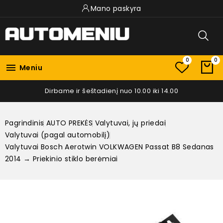
Mano paskyra
0
0

Meniu
Dirbame ir šeštadienį nuo 10.00 iki 14.00
Pagrindinis
AUTO PREKĖS
Valytuvai, jų priedai
Valytuvai (pagal automobilį)
Valytuvai Bosch Aerotwin VOLKWAGEN Passat B8 Sedanas
2014 → Priekinio stiklo berėmiai