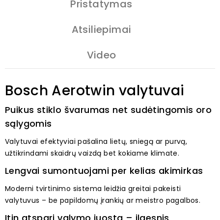
Pristatymas
Atsiliepimai
Video
Bosch Aerotwin valytuvai
Puikus stiklo švarumas net sudėtingomis oro
sąlygomis
Valytuvai efektyviai pašalina lietų, sniegą ar purvą,
užtikrindami skaidrų vaizdą bet kokiame klimate.
Lengvai sumontuojami per kelias akimirkas
Moderni tvirtinimo sistema leidžia greitai pakeisti
valytuvus – be papildomų įrankių ar meistro pagalbos.
Itin atspari valymo juosta – ilgesnis