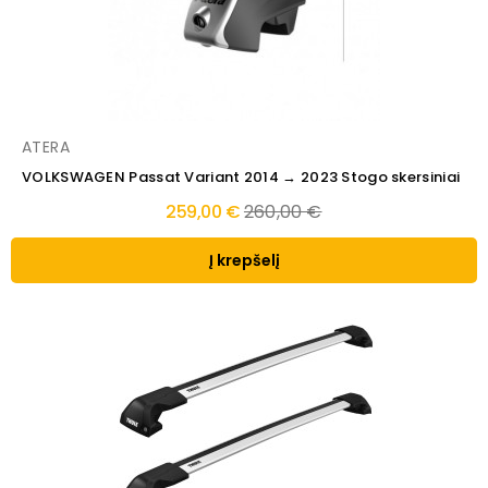
ATERA
VOLKSWAGEN Passat Variant 2014 → 2023 Stogo skersiniai
Regular
259,00 €
260,00 €
price
Į krepšelį