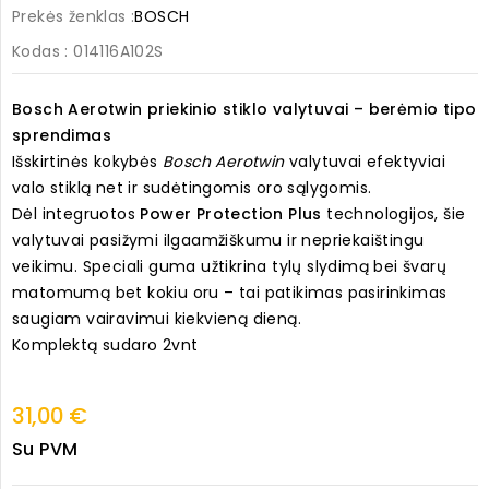
Prekės ženklas :
BOSCH
Kodas
: 014116A102S
Bosch Aerotwin priekinio stiklo valytuvai – berėmio tipo
sprendimas
Išskirtinės kokybės
Bosch Aerotwin
valytuvai efektyviai
valo stiklą net ir sudėtingomis oro sąlygomis.
Dėl integruotos
Power Protection Plus
technologijos, šie
valytuvai pasižymi ilgaamžiškumu ir nepriekaištingu
veikimu. Speciali guma užtikrina tylų slydimą bei švarų
matomumą bet kokiu oru – tai patikimas pasirinkimas
saugiam vairavimui kiekvieną dieną.
Komplektą sudaro 2vnt
31,00 €
Su PVM