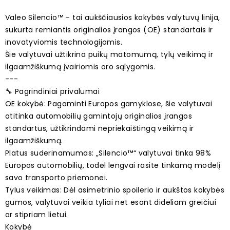
Valeo Silencio™ – tai aukščiausios kokybės valytuvų linija,
sukurta remiantis originalios įrangos (OE) standartais ir
inovatyviomis technologijomis.
Šie valytuvai užtikrina puikų matomumą, tylų veikimą ir
ilgaamžiškumą įvairiomis oro sąlygomis.
---
🔧 Pagrindiniai privalumai
OE kokybė: Pagaminti Europos gamyklose, šie valytuvai
atitinka automobilių gamintojų originalios įrangos
standartus, užtikrindami nepriekaištingą veikimą ir
ilgaamžiškumą.
Platus suderinamumas: „Silencio™“ valytuvai tinka 98%
Europos automobilių, todėl lengvai rasite tinkamą modelį
savo transporto priemonei.
Tylus veikimas: Dėl asimetrinio spoilerio ir aukštos kokybės
gumos, valytuvai veikia tyliai net esant dideliam greičiui
ar stipriam lietui.
Kokybė