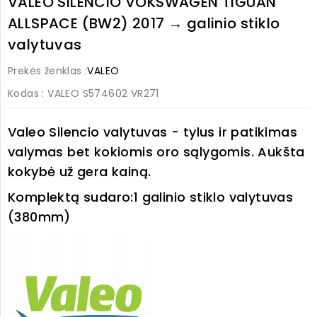
VALEO SILENCIO VOKSWAGEN TIGUAN
ALLSPACE (BW2) 2017 → galinio stiklo
valytuvas
Prekės ženklas :
VALEO
Kodas
: VALEO S574602 VR271
Valeo Silencio valytuvas - tylus ir patikimas
valymas bet kokiomis oro sąlygomis. Aukšta
kokybė už gera kainą.
Komplektą sudaro:1 galinio stiklo
valytuvas
(380mm)