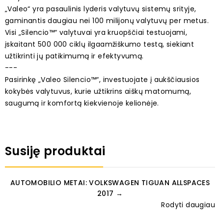
„Valeo“ yra pasaulinis lyderis valytuvų sistemų srityje,
gaminantis daugiau nei 100 milijonų valytuvų per metus.
Visi „Silencio™“ valytuvai yra kruopščiai testuojami,
įskaitant 500 000 ciklų ilgaamžiškumo testą, siekiant
užtikrinti jų patikimumą ir efektyvumą.
---
Pasirinkę „Valeo Silencio™“, investuojate į aukščiausios
kokybės valytuvus, kurie užtikrins aiškų matomumą,
saugumą ir komfortą kiekvienoje kelionėje.
Susiję produktai
AUTOMOBILIO METAI: VOLKSWAGEN TIGUAN ALLSPACES
2017 →
Rodyti daugiau