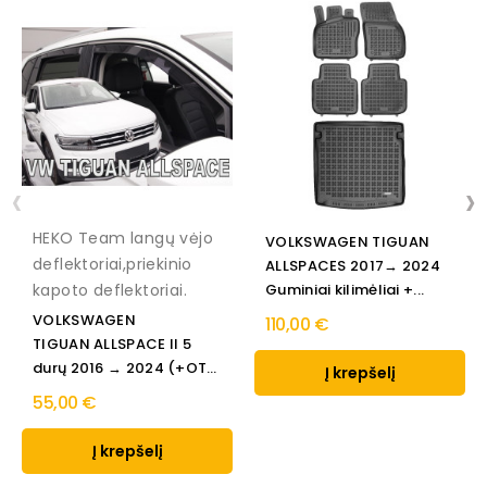
‹
›
HEKO Team langų vėjo
VOLKSWAGEN TIGUAN
deflektoriai,priekinio
ALLSPACES 2017→ 2024
kapoto deflektoriai.
Guminiai kilimėliai +...
VOLKSWAGEN
110,00 €
TIGUAN ALLSPACE II 5
durų 2016 → 2024 (+OT)
Į krepšelį
Langų...
55,00 €
Į krepšelį