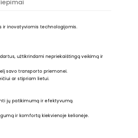
liepimai
is ir inovatyviomis technologijomis.
artus, užtikrindami nepriekaištingą veikimą ir
elį savo transporto priemonei.
čiui ar stipriam lietui.
.
krinti jų patikimumą ir efektyvumą.
ugumą ir komfortą kiekvienoje kelionėje.