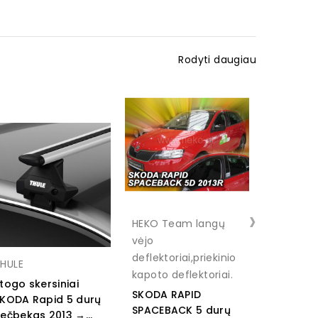
Rodyti daugiau
›
HEKO Team langų
vėjo
HORIZON
deflektoriai,priekinio
HULE
SKODA R
kapoto deflektoriai.
togo skersiniai
SPACEBA
SKODA RAPID
KODA Rapid 5 durų
2019 Med
SPACEBACK 5 durų
ečbekas 2013 →...
veliūrinės