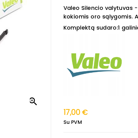
Valeo Silencio valytuvas -
kokiomis oro sąlygomis. 
Komplektą sudaro:1 galinio

17,00 €
Su PVM