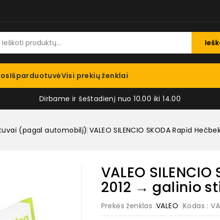
Iešk
jos
Išparduotuvė
Visi prekių ženklai
Dirbame ir šeštadienį nuo 10.00 iki 14.00
tuvai (pagal automobilį)
VALEO SILENCIO SKODA Rapid Hečbekas
VALEO SILENCIO
2012 → galinio st
Prekės ženklas :
VALEO
Kodas
: V