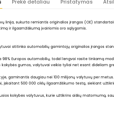
s
Prekė detaliau
Pristatymas
Atsi
ų linija, sukurta remiantis originalios įrangos (OE) standarta
kimą ir ilgaamžiškumą įvairiomis oro sąlygomis.
uvai atitinka automobilių gamintojų originalios įrangos stand
ka 98% Europos automobilių, todėl lengvai rasite tinkamą mod
s kokybės gumos, valytuvai veikia tyliai net esant dideliam grei
rityje, gaminantis daugiau nei 100 milijonų valytuvų per metus
mi, įskaitant 500 000 ciklų ilgaamžiškumo testą, siekiant užti
iausios kokybės valytuvus, kurie užtikrins aiškų matomumą, sa