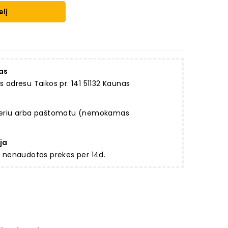
elį
as
dresu Taikos pr. 141 51132 Kaunas
rjeriu arba paštomatu (nemokamas
ja
ir nenaudotas prekes per 14d.