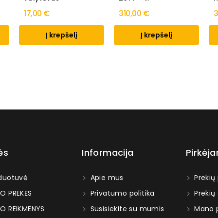
17,00 €
310,00 €
3
Į krepšelį
Į krepšelį
ės
Informacija
Pirkėj
duotuvė
Apie mus
Prekių
O PREKĖS
Privatumo politika
Prekių
O REIKMENYS
Susisiekite su mumis
Mano p