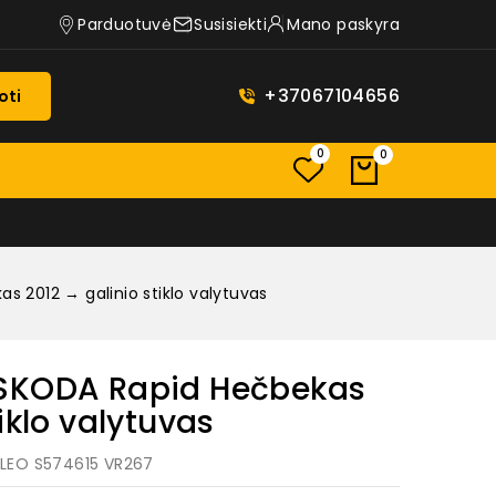
Parduotuvė
Susisiekti
Mano paskyra
+37067104656
oti
0
0
 2012 → galinio stiklo valytuvas
 SKODA Rapid Hečbekas
iklo valytuvas
ALEO S574615 VR267