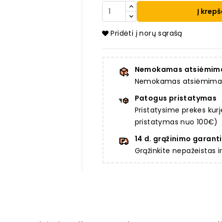
Į krepš
Pridėti į norų sąrašą
Nemokamas atsiėmim
Nemokamas atsiėmimas a
Patogus pristatymas
Pristatysime prekes ku
pristatymas nuo 100€)
14 d. grąžinimo garanti
Grąžinkite nepažeistas 