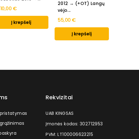
2012 → (+OT) Langų
10,00 €
50,00 €
vėjo...
55,00 €
Į krepšelį
Į k
Į krepšelį
ams
Rekvizitai
 pristatymas
UAB KINGSAS
 grąžinimas
Įmonės kodas: 302712953
askyra
PVM: LT100006623215