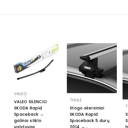
VALEO
THULE
VALEO SILENCIO
T
SKODA Rapid
Stogo skersiniai
Spaceback →
SKODA Rapid
S
galinio stiklo
Spaceback 5 durų
S
valytuvas
2014 →...
h