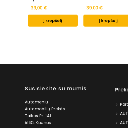
39,00 €
39,00 €
Į krepšelį
Į krepšelį
Susisiekite su mumis
Prek
Automeniu -
Par
Automobilių Prekės
AUT
Taikos Pr. 141
51132 Kaunas
AUT