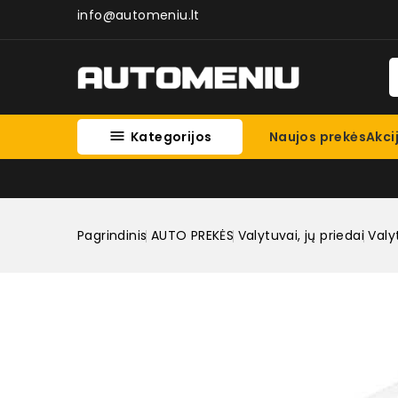
info@automeniu.lt

Kategorijos
Naujos prekės
Akci
Pagrindinis
AUTO PREKĖS
Valytuvai, jų priedai
Valy