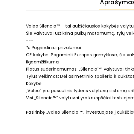
Aprašyma
Valeo Silencio™ – tai aukščiausios kokybės valytuv
Šie valytuvai užtikrina puikų matomumą, tylų vei
---
🔧 Pagrindiniai privalumai
OE kokybė: Pagaminti Europos gamyklose, šie valyt
ilgaamžiškumą.
Platus suderinamumas: „Silencio™“ valytuvai tin
Tylus veikimas: Dėl asimetrinio spoilerio ir aukšto
Kokybė
„Valeo“ yra pasaulinis lyderis valytuvų sistemų s
Visi „Silencio™“ valytuvai yra kruopščiai testuoja
---
Pasirinkę „Valeo Silencio™“, investuojate į aukšč