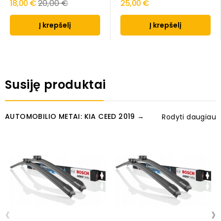
Regular
18,00 €
20,00 €
25,00 €
price
Į krepšelį
Į krepšelį
Susiję produktai
AUTOMOBILIO METAI: KIA CEED 2019 →
Rodyti daugiau
‹
›