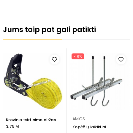
Jums taip pat gali patikti
-16%
AMOS
Krovinio tvirtinimo diržas
3,75 M
Kopėčių laikikliai