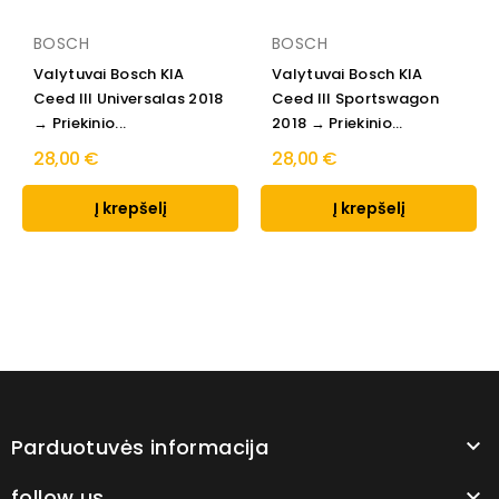
BOSCH
BOSCH
Valytuvai Bosch KIA
Valytuvai Bosch KIA
Ceed III Universalas 2018
Ceed III Sportswagon
→ Priekinio...
2018 → Priekinio...
28,00 €
28,00 €
Į krepšelį
Į krepšelį
Parduotuvės informacija

follow us
