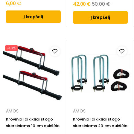
6,00 €
Regular
42,00 €
50,00 €
price
Į krepšelį
Į krepšelį
-10%
AMOS
AMOS
Krovinio laikikliai stogo
Krovinio laikikliai stogo
skersiniams 10 cm aukščio
skersiniams 20 cm aukščio