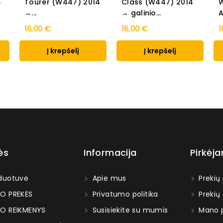
→
Tourer (W447) 2014
Class (W447) 2014
→...
→ galinio...
16,00 €
16,00 €
1
Į krepšelį
Į krepšelį
ės
Informacija
Pirkėj
duotuvė
Apie mus
Prekių
O PREKĖS
Privatumo politika
Prekių
O REIKMENYS
Susisiekite su mumis
Mano p