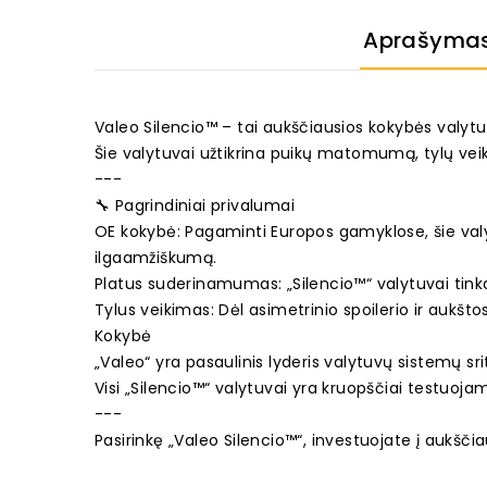
Aprašyma
Valeo Silencio™ – tai aukščiausios kokybės valytuv
Šie valytuvai užtikrina puikų matomumą, tylų vei
---
🔧 Pagrindiniai privalumai
OE kokybė: Pagaminti Europos gamyklose, šie valyt
ilgaamžiškumą.
Platus suderinamumas: „Silencio™“ valytuvai tin
Tylus veikimas: Dėl asimetrinio spoilerio ir aukšto
Kokybė
„Valeo“ yra pasaulinis lyderis valytuvų sistemų s
Visi „Silencio™“ valytuvai yra kruopščiai testuoja
---
Pasirinkę „Valeo Silencio™“, investuojate į aukšč