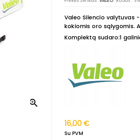
Prekės ženklas :
VALEO
Kodas
: V
Valeo Silencio valytuvas -
kokiomis oro sąlygomis. 
Komplektą sudaro:1 galinio

16,00 €
Su PVM