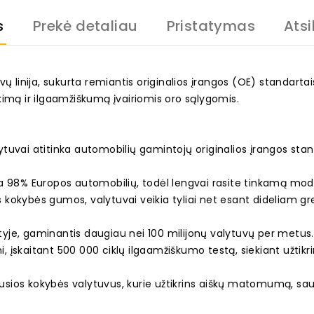
s
Prekė detaliau
Pristatymas
Atsi
ų linija, sukurta remiantis originalios įrangos (OE) standarta
kimą ir ilgaamžiškumą įvairiomis oro sąlygomis.
uvai atitinka automobilių gamintojų originalios įrangos stand
ka 98% Europos automobilių, todėl lengvai rasite tinkamą mod
s kokybės gumos, valytuvai veikia tyliai net esant dideliam grei
rityje, gaminantis daugiau nei 100 milijonų valytuvų per metus
mi, įskaitant 500 000 ciklų ilgaamžiškumo testą, siekiant užti
iausios kokybės valytuvus, kurie užtikrins aiškų matomumą, sa