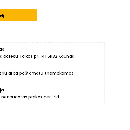
elį
as
dresu Taikos pr. 141 51132 Kaunas
rjeriu arba paštomatu (nemokamas
ja
ir nenaudotas prekes per 14d.