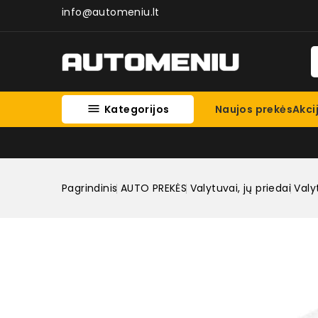
info@automeniu.lt

Kategorijos
Naujos prekės
Akci
Pagrindinis
AUTO PREKĖS
Valytuvai, jų priedai
Valy