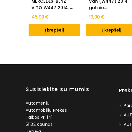
MERCEDES-BENZ
Van (W447) 2014 
VITO W447 2014 →
galinio...
45,00 €
16,00 €
Į krepšelį
Į krepšelį
Susisiekite su mumis
Prek
Automeniu -
Par
Automobilių Prekės
AUT
Taikos Pr. 141
51132 Kaunas
AUT
Lietuva