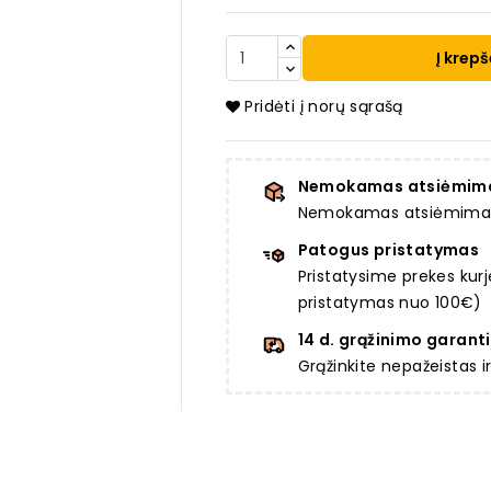
Į krepš
Pridėti į norų sąrašą
Nemokamas atsiėmim
Nemokamas atsiėmimas a
Patogus pristatymas
Pristatysime prekes ku
pristatymas nuo 100€)
14 d. grąžinimo garanti
Grąžinkite nepažeistas 