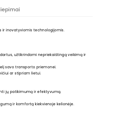
liepimai
is ir inovatyviomis technologijomis.
artus, užtikrindami nepriekaištingą veikimą ir
elį savo transporto priemonei.
čiui ar stipriam lietui.
.
krinti jų patikimumą ir efektyvumą.
ugumą ir komfortą kiekvienoje kelionėje.