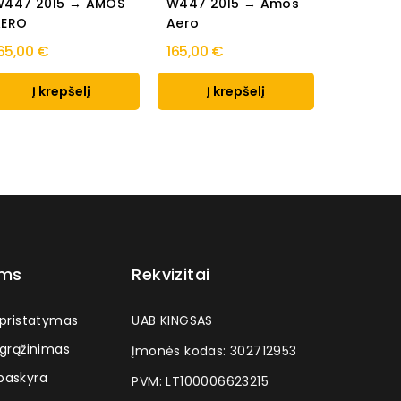
W447 2015 → AMOS
W447 2015 → Amos
Van 4-dr
AERO
Aero
Thule...
65,00 €
165,00 €
380,00 
Į krepšelį
Į krepšelį
Į k
ams
Rekvizitai
 pristatymas
UAB KINGSAS
 grąžinimas
Įmonės kodas: 302712953
askyra
PVM: LT100006623215