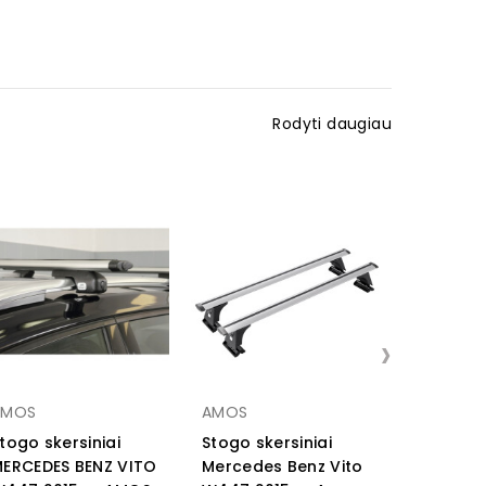
Rodyti daugiau
›
AMOS
AMOS
THULE
togo skersiniai
Stogo skersiniai
Stogo sk
ERCEDES BENZ VITO
Mercedes Benz Vito
MERCEDES