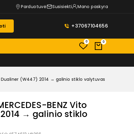
Parduotuvė
Susisiekti
Mano paskyra
+37067104656
oti
0
0
Dualiner (W447) 2014 → galinio stiklo valytuvas
MERCEDES-BENZ Vito
2014 → galinio stiklo