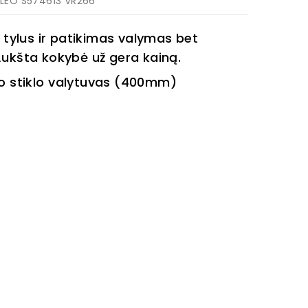
ALEO S574613 VR266
 tylus ir patikimas valymas bet
Aukšta kokybė už gera kainą.
 stiklo
valytuvas (400mm)