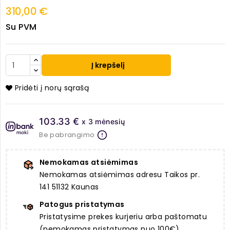
310,00 €
Su PVM
Į krepšelį
Pridėti į norų sąrašą
103.33 €
x 3 mėnesių
Be pabrangimo
Nemokamas atsiėmimas
Nemokamas atsiėmimas adresu Taikos pr.
141 51132 Kaunas
Patogus pristatymas
Pristatysime prekes kurjeriu arba paštomatu
(nemokamas pristatymas nuo 100€)