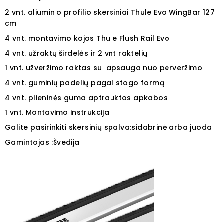
2 vnt. aliuminio profilio skersiniai Thule Evo WingBar 127
cm
4 vnt. montavimo kojos Thule Flush Rail Evo
4 vnt. užraktų širdelės ir 2 vnt raktelių
1 vnt. užveržimo raktas su apsauga nuo perveržimo
4 vnt. guminių padelių pagal stogo formą
4 vnt. plieninės guma aptrauktos apkabos
1 vnt. Montavimo instrukcija
Galite pasirinkiti skersinių spalva:sidabrinė arba juoda
Gamintojas :Švedija