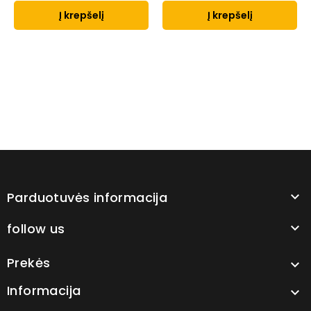
Į krepšelį
Į krepšelį
Parduotuvės informacija

follow us

Prekės

Informacija
