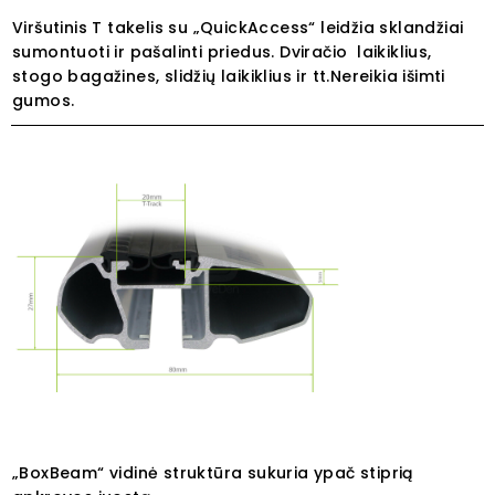
Viršutinis T takelis su „QuickAccess“ leidžia sklandžiai
sumontuoti ir pašalinti priedus. Dviračio laikiklius,
stogo bagažines, slidžių laikiklius ir tt.Nereikia išimti
gumos.
„BoxBeam“ vidinė struktūra sukuria ypač stiprią