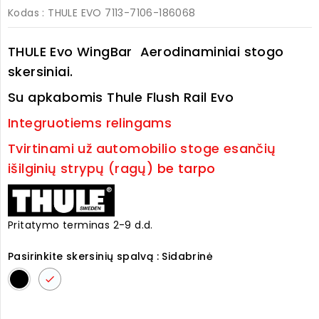
Kodas
: THULE EVO 7113-7106-186068
THULE Evo WingBar Aerodinaminiai stogo
skersiniai.
Su apkabomis Thule Flush Rail Evo
Integruotiems relingams
Tvirtinami už automobilio stoge esančių
išilginių strypų (ragų
) be tarpo
Pritatymo terminas 2-9 d.d.
Pasirinkite skersinių spalvą : Sidabrinė
Juoda
Sidabrinė