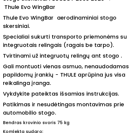
Thule Evo WingBar
Thule Evo WingBar aerodinaminiai stogo
skersiniai.
Specialiai sukurti transporto priemonėms su
integruotais relingais (ragais be tarpo).
Tvirtinami už integruotų relingų ant stogo .
G
ali montuoti vienas asmuo, nenaudodamas
papildomų įrankių - THULE aprūpina jus visa
reikalinga įranga.
Vykdykite pateiktas išsamias instrukcijas.
Patikimas ir nesudėtingas montavimas prie
automobilio stogo.
Bendras krovinio svoris 75 kg
Komlektą sudaro: