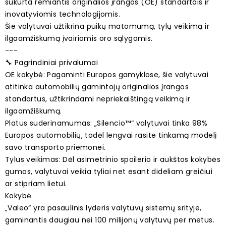
sukurta remiantis originalios įrangos (OE) standartais ir
inovatyviomis technologijomis.
Šie valytuvai užtikrina puikų matomumą, tylų veikimą ir
ilgaamžiškumą įvairiomis oro sąlygomis.
---
🔧 Pagrindiniai privalumai
OE kokybė: Pagaminti Europos gamyklose, šie valytuvai
atitinka automobilių gamintojų originalios įrangos
standartus, užtikrindami nepriekaištingą veikimą ir
ilgaamžiškumą.
Platus suderinamumas: „Silencio™“ valytuvai tinka 98%
Europos automobilių, todėl lengvai rasite tinkamą modelį
savo transporto priemonei.
Tylus veikimas: Dėl asimetrinio spoilerio ir aukštos kokybės
gumos, valytuvai veikia tyliai net esant dideliam greičiui
ar stipriam lietui.
Kokybė
„Valeo“ yra pasaulinis lyderis valytuvų sistemų srityje,
gaminantis daugiau nei 100 milijonų valytuvų per metus.