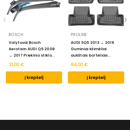
‹
›
BOSCH
PROLINE
Valytuvai Bosch
AUDI SQ5 2013 → 2016
Aerotwin AUDI Q5 2008
Guminiai kilimėliai
→ 2017 Priekinio stiklo...
aukštais borteliais...
31,00 €
84,00 €
Į krepšelį
Į krepšelį