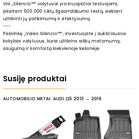
Visi „Silencio™“ valytuvai yra kruopščiai testuojami,
įskaitant 500 000 ciklų ilgaamžiškumo testą, siekiant
užtikrinti jų patikimumą ir efektyvumą.
---
Pasirinkę „Valeo Silencio™“, investuojate į aukščiausios
kokybės valytuvus, kurie užtikrins aiškų matomumą,
saugumą ir komfortą kiekvienoje kelionėje.
Susiję produktai
AUTOMOBILIO METAI: AUDI Q5 2013 → 2016