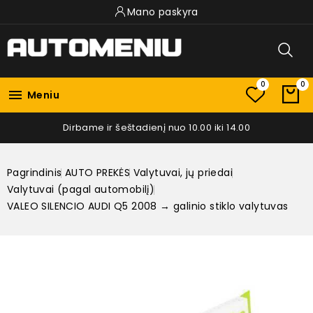
Mano paskyra
0
0

Meniu
Dirbame ir šeštadienį nuo 10.00 iki 14.00
Pagrindinis
AUTO PREKĖS
Valytuvai, jų priedai
Valytuvai (pagal automobilį)
VALEO SILENCIO AUDI Q5 2008 → galinio stiklo valytuvas