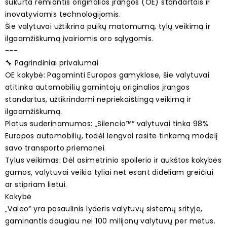
sukurta remiantis originalios įrangos (OE) standartais ir
inovatyviomis technologijomis.
Šie valytuvai užtikrina puikų matomumą, tylų veikimą ir
ilgaamžiškumą įvairiomis oro sąlygomis.
---
🔧 Pagrindiniai privalumai
OE kokybė: Pagaminti Europos gamyklose, šie valytuvai
atitinka automobilių gamintojų originalios įrangos
standartus, užtikrindami nepriekaištingą veikimą ir
ilgaamžiškumą.
Platus suderinamumas: „Silencio™“ valytuvai tinka 98%
Europos automobilių, todėl lengvai rasite tinkamą modelį
savo transporto priemonei.
Tylus veikimas: Dėl asimetrinio spoilerio ir aukštos kokybės
gumos, valytuvai veikia tyliai net esant dideliam greičiui
ar stipriam lietui.
Kokybė
„Valeo“ yra pasaulinis lyderis valytuvų sistemų srityje,
gaminantis daugiau nei 100 milijonų valytuvų per metus.