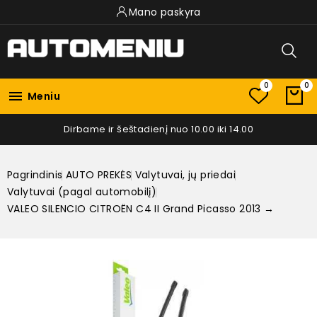
Mano paskyra
0
0

Meniu
Dirbame ir šeštadienį nuo 10.00 iki 14.00
Pagrindinis
AUTO PREKĖS
Valytuvai, jų priedai
Valytuvai (pagal automobilį)
VALEO SILENCIO CITROËN C4 II Grand Picasso 2013 →