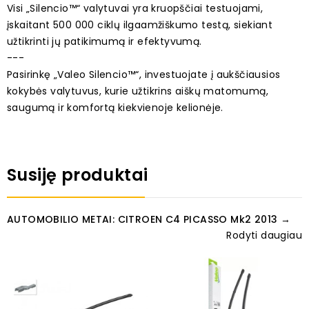
Visi „Silencio™“ valytuvai yra kruopščiai testuojami,
įskaitant 500 000 ciklų ilgaamžiškumo testą, siekiant
užtikrinti jų patikimumą ir efektyvumą.
---
Pasirinkę „Valeo Silencio™“, investuojate į aukščiausios
kokybės valytuvus, kurie užtikrins aiškų matomumą,
saugumą ir komfortą kiekvienoje kelionėje.
Susiję produktai
AUTOMOBILIO METAI: CITROEN C4 PICASSO Mk2 2013 →
Rodyti daugiau