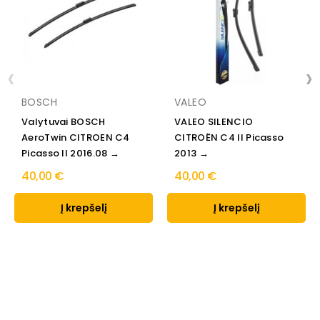
‹
›
BOSCH
VALEO
Valytuvai BOSCH
VALEO SILENCIO
AeroTwin CITROEN C4
CITROËN C4 II Picasso
Picasso II 2016.08 →
2013 →
40,00 €
40,00 €
Į krepšelį
Į krepšelį