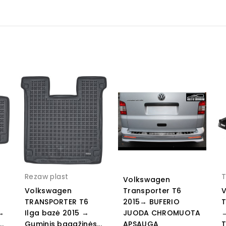
Rezaw plast
T
Volkswagen
Volkswagen
Transporter T6
TRANSPORTER T6
2015→ BUFERIO
T
→
Ilga bazė 2015 →
JUODA CHROMUOTA
→
.
Guminis bagažinės...
APSAUGA
T