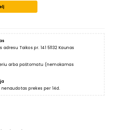
elį
as
dresu Taikos pr. 141 51132 Kaunas
rjeriu arba paštomatu (nemokamas
ja
ir nenaudotas prekes per 14d.