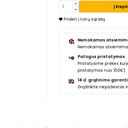
Į krepš
Pridėti į norų sąrašą
Nemokamas atsiėmim
Nemokamas atsiėmimas a
Patogus pristatymas
Pristatysime prekes ku
pristatymas nuo 100€)
14 d. grąžinimo garanti
Grąžinkite nepažeistas 