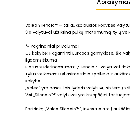
Aprašyma
Valeo Silencio™ – tai aukščiausios kokybės valytuv
Šie valytuvai užtikrina puikų matomumą, tylų vei
---
🔧 Pagrindiniai privalumai
OE kokybė: Pagaminti Europos gamyklose, šie valyt
ilgaamžiškumą.
Platus suderinamumas: „Silencio™“ valytuvai tin
Tylus veikimas: Dėl asimetrinio spoilerio ir aukšto
Kokybė
„Valeo“ yra pasaulinis lyderis valytuvų sistemų s
Visi „Silencio™“ valytuvai yra kruopščiai testuoja
---
Pasirinkę „Valeo Silencio™“, investuojate į aukšč