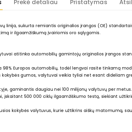
s
Prekė detaliau
Pristatymas
Atsi
ų linija, sukurta remiantis originalios įrangos (OE) standarta
kimą ir ilgaamžiškumą įvairiomis oro sąlygomis.
uvai atitinka automobilių gamintojų originalios įrangos stand
ka 98% Europos automobilių, todėl lengvai rasite tinkamą mod
s kokybės gumos, valytuvai veikia tyliai net esant dideliam grei
rityje, gaminantis daugiau nei 100 milijonų valytuvų per metus
mi, įskaitant 500 000 ciklų ilgaamžiškumo testą, siekiant užti
iausios kokybės valytuvus, kurie užtikrins aiškų matomumą, sa