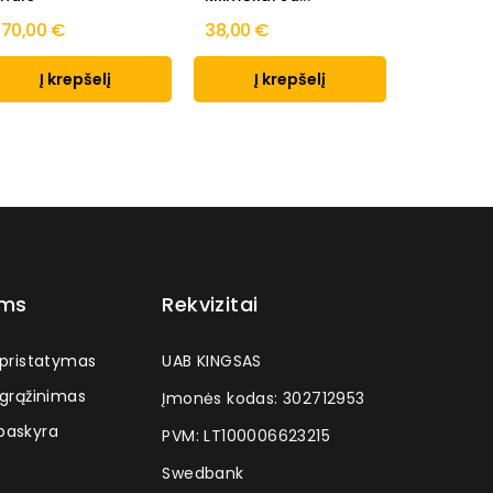
70,00 €
38,00 €
38,00 €
Į krepšelį
Į krepšelį
Į k
ams
Rekvizitai
 pristatymas
UAB KINGSAS
 grąžinimas
Įmonės kodas: 302712953
askyra
PVM: LT100006623215
Swedbank