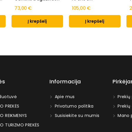
73,00 €
105,00 €
2
Į krepšelį
Į krepšelį
ės
Informacija
Pirkėj
duotuvė
Apie mus
Prekių
O PREKĖS
Privatumo politika
Prekių
O REIKMENYS
Susisiekite su mumis
Mano p
O TURIZMO PREKĖS