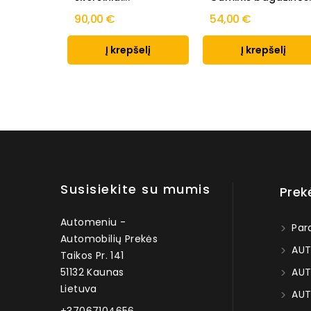
90,00 €
54,00 €
Į krepšelį
Į krepšelį
Susisiekite su mumis
Prek
Automeniu -
Par
Automobilių Prekės
AUT
Taikos Pr. 141
51132 Kaunas
AUT
Lietuva
AUT