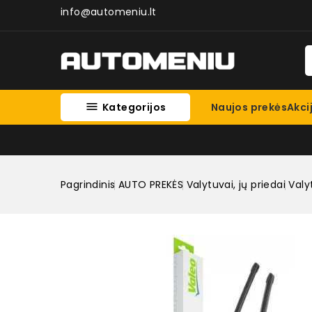
info@automeniu.lt

Kategorijos
Naujos prekės
Akci
Pagrindinis
AUTO PREKĖS
Valytuvai, jų priedai
Valy