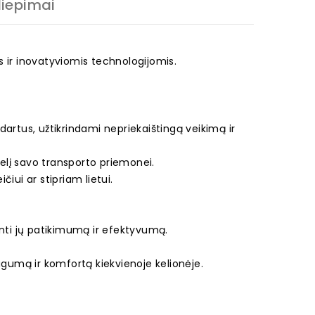
liepimai
is ir inovatyviomis technologijomis.
artus, užtikrindami nepriekaištingą veikimą ir
elį savo transporto priemonei.
čiui ar stipriam lietui.
.
krinti jų patikimumą ir efektyvumą.
ugumą ir komfortą kiekvienoje kelionėje.