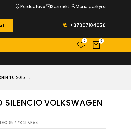
Parduotuvė
Susisiekti
Mano paskyra
+37067104656
oti
0
0
GEN T6 2015 →
O SILENCIO VOLKSWAGEN
ALEO S577841 VF841