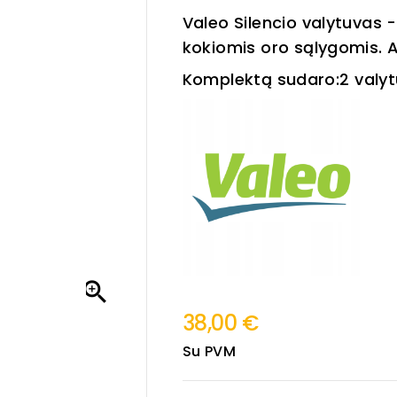
Valeo Silencio valytuvas -
kokiomis oro sąlygomis. 
Komplektą sudaro:
2 val

38,00 €
Su PVM