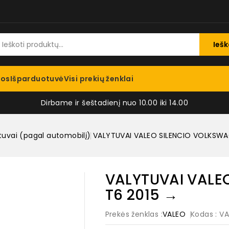
Iešk
jos
Išparduotuvė
Visi prekių ženklai
Dirbame ir šeštadienį nuo 10.00 iki 14.00
tuvai (pagal automobilį)
VALYTUVAI VALEO SILENCIO VOLKSWA
VALYTUVAI VALE
T6 2015 →
Prekės ženklas :
VALEO
Kodas
: V