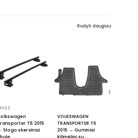
Rodyti daugiau
›
HULE
Volkswagen
VOLKSWAGEN
VOLKSW
ransporter T6 2015
TRANSPORTER T6
TRANSPO
 Stogo skersiniai
2015 → Guminiai
2015 → G
hule
kilimėliai su...
kilimėliai 