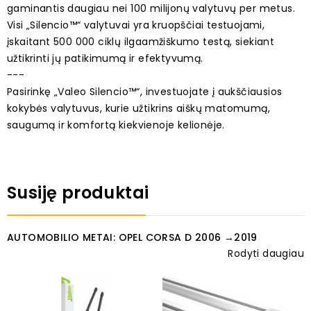
gaminantis daugiau nei 100 milijonų valytuvų per metus.
Visi „Silencio™“ valytuvai yra kruopščiai testuojami,
įskaitant 500 000 ciklų ilgaamžiškumo testą, siekiant
užtikrinti jų patikimumą ir efektyvumą.
---
Pasirinkę „Valeo Silencio™“, investuojate į aukščiausios
kokybės valytuvus, kurie užtikrins aiškų matomumą,
saugumą ir komfortą kiekvienoje kelionėje.
Susiję produktai
AUTOMOBILIO METAI: OPEL CORSA D 2006 →2019
Rodyti daugiau