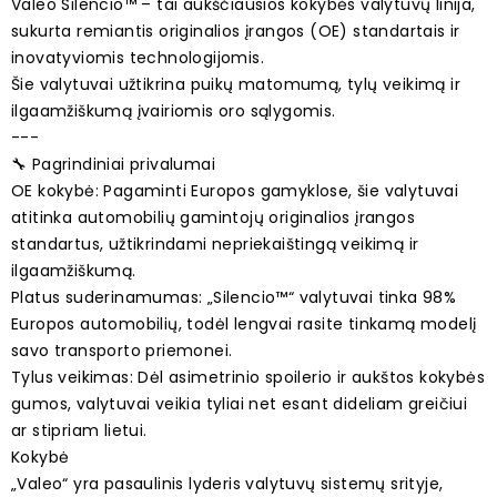
Valeo Silencio™ – tai aukščiausios kokybės valytuvų linija,
sukurta remiantis originalios įrangos (OE) standartais ir
inovatyviomis technologijomis.
Šie valytuvai užtikrina puikų matomumą, tylų veikimą ir
ilgaamžiškumą įvairiomis oro sąlygomis.
---
🔧 Pagrindiniai privalumai
OE kokybė: Pagaminti Europos gamyklose, šie valytuvai
atitinka automobilių gamintojų originalios įrangos
standartus, užtikrindami nepriekaištingą veikimą ir
ilgaamžiškumą.
Platus suderinamumas: „Silencio™“ valytuvai tinka 98%
Europos automobilių, todėl lengvai rasite tinkamą modelį
savo transporto priemonei.
Tylus veikimas: Dėl asimetrinio spoilerio ir aukštos kokybės
gumos, valytuvai veikia tyliai net esant dideliam greičiui
ar stipriam lietui.
Kokybė
„Valeo“ yra pasaulinis lyderis valytuvų sistemų srityje,