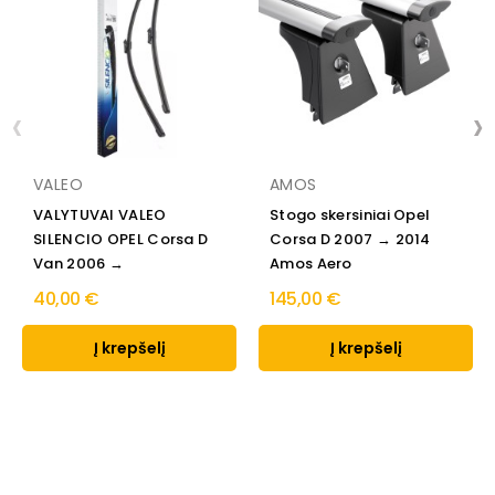
‹
›
VALEO
AMOS
VALYTUVAI VALEO
Stogo skersiniai Opel
SILENCIO OPEL Corsa D
Corsa D 2007 → 2014
Van 2006 →
Amos Aero
40,00 €
145,00 €
Į krepšelį
Į krepšelį