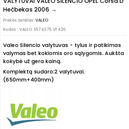
VALYTUVAI VALEO SILENCIO OPEL Corsa D
Hečbekas 2006 →
Prekės ženklas :
VALEO
Kodas
: VALEO S574375 VF426
Valeo Silencio valytuvas - tylus ir patikimas
valymas bet kokiomis oro sąlygomis. Aukšta
kokybė už gera kainą.
Komplektą sudaro:
2 valytuvai.
(650mm+400mm)