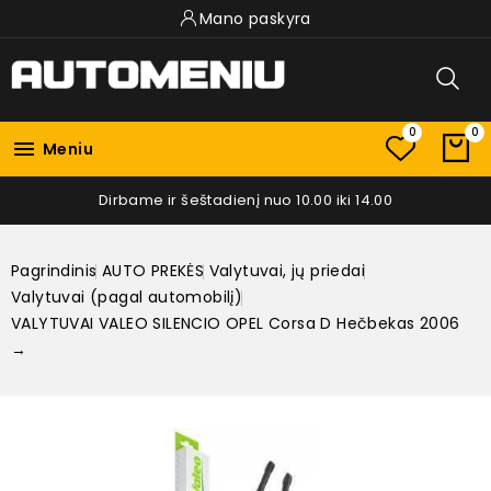
Mano paskyra
0
0

Meniu
Dirbame ir šeštadienį nuo 10.00 iki 14.00
Pagrindinis
AUTO PREKĖS
Valytuvai, jų priedai
Valytuvai (pagal automobilį)
VALYTUVAI VALEO SILENCIO OPEL Corsa D Hečbekas 2006
→