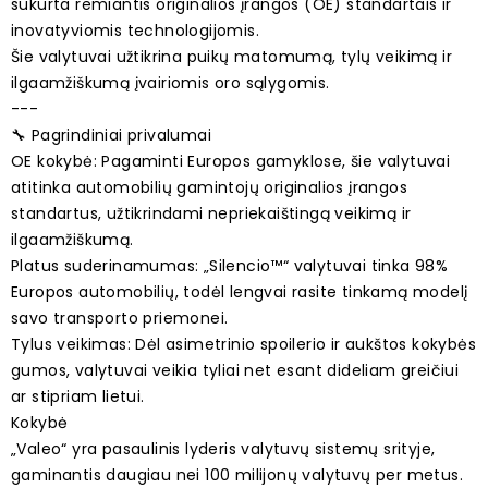
sukurta remiantis originalios įrangos (OE) standartais ir
inovatyviomis technologijomis.
Šie valytuvai užtikrina puikų matomumą, tylų veikimą ir
ilgaamžiškumą įvairiomis oro sąlygomis.
---
🔧 Pagrindiniai privalumai
OE kokybė: Pagaminti Europos gamyklose, šie valytuvai
atitinka automobilių gamintojų originalios įrangos
standartus, užtikrindami nepriekaištingą veikimą ir
ilgaamžiškumą.
Platus suderinamumas: „Silencio™“ valytuvai tinka 98%
Europos automobilių, todėl lengvai rasite tinkamą modelį
savo transporto priemonei.
Tylus veikimas: Dėl asimetrinio spoilerio ir aukštos kokybės
gumos, valytuvai veikia tyliai net esant dideliam greičiui
ar stipriam lietui.
Kokybė
„Valeo“ yra pasaulinis lyderis valytuvų sistemų srityje,
gaminantis daugiau nei 100 milijonų valytuvų per metus.