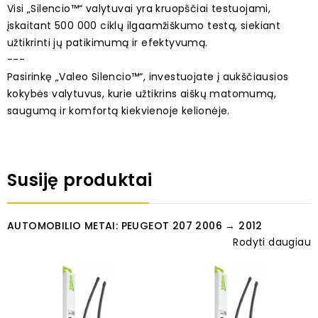
Visi „Silencio™“ valytuvai yra kruopščiai testuojami,
įskaitant 500 000 ciklų ilgaamžiškumo testą, siekiant
užtikrinti jų patikimumą ir efektyvumą.
---
Pasirinkę „Valeo Silencio™“, investuojate į aukščiausios
kokybės valytuvus, kurie užtikrins aiškų matomumą,
saugumą ir komfortą kiekvienoje kelionėje.
Susiję produktai
AUTOMOBILIO METAI: PEUGEOT 207 2006 → 2012
Rodyti daugiau