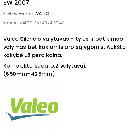
SW 2007 →
Prekės ženklas :
VALEO
Kodas
: VALEO S574324 VF411
Valeo Silencio valytuvas - tylus ir patikimas
valymas bet kokiomis oro sąlygomis. Aukšta
kokybė už gera kainą.
Komplektą sudaro:
2 valytuvai.
(650mm+425mm)