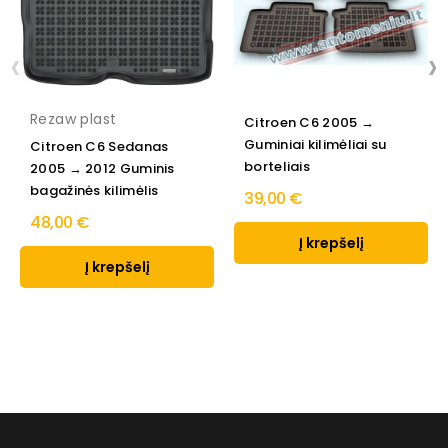
‹
›
Rezaw plast
Citroen C6 2005 →
Guminiai kilimėliai su
Citroen C6 Sedanas
borteliais
2005 → 2012 Guminis
bagažinės kilimėlis
39,00 €
48,00 €
Į krepšelį
Į krepšelį