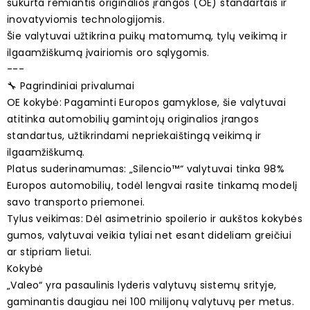
sukurta remiantis originalios įrangos (OE) standartais ir
inovatyviomis technologijomis.
Šie valytuvai užtikrina puikų matomumą, tylų veikimą ir
ilgaamžiškumą įvairiomis oro sąlygomis.
---
🔧 Pagrindiniai privalumai
OE kokybė: Pagaminti Europos gamyklose, šie valytuvai
atitinka automobilių gamintojų originalios įrangos
standartus, užtikrindami nepriekaištingą veikimą ir
ilgaamžiškumą.
Platus suderinamumas: „Silencio™“ valytuvai tinka 98%
Europos automobilių, todėl lengvai rasite tinkamą modelį
savo transporto priemonei.
Tylus veikimas: Dėl asimetrinio spoilerio ir aukštos kokybės
gumos, valytuvai veikia tyliai net esant dideliam greičiui
ar stipriam lietui.
Kokybė
„Valeo“ yra pasaulinis lyderis valytuvų sistemų srityje,
gaminantis daugiau nei 100 milijonų valytuvų per metus.