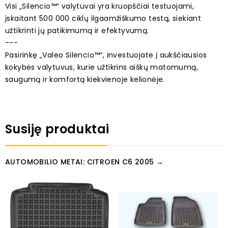
Visi „Silencio™“ valytuvai yra kruopščiai testuojami,
įskaitant 500 000 ciklų ilgaamžiškumo testą, siekiant
užtikrinti jų patikimumą ir efektyvumą.
---
Pasirinkę „Valeo Silencio™“, investuojate į aukščiausios
kokybės valytuvus, kurie užtikrins aiškų matomumą,
saugumą ir komfortą kiekvienoje kelionėje.
Susiję produktai
AUTOMOBILIO METAI: CITROEN C6 2005 →