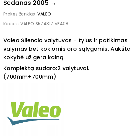
Sedanas 2005 →
Prekės ženklas :
VALEO
Kodas
: VALEO S574317 VF408
Valeo Silencio valytuvas - tylus ir patikimas
valymas bet kokiomis oro sąlygomis. Aukšta
kokybė už gera kainą.
Komplektą sudaro:
2 valytuvai.
(700mm+700mm)