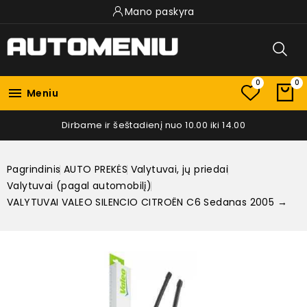
Mano paskyra
0
0

Meniu
Dirbame ir šeštadienį nuo 10.00 iki 14.00
Pagrindinis
AUTO PREKĖS
Valytuvai, jų priedai
Valytuvai (pagal automobilį)
VALYTUVAI VALEO SILENCIO CITROËN C6 Sedanas 2005 →