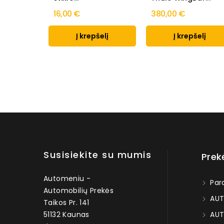
16,00 €
380,00 €
Į krepšelį
Į krepšelį
Susisiekite su mumis
Prek
Automeniu -
Par
Automobilių Prekės
AUT
Taikos Pr. 141
51132 Kaunas
AUT