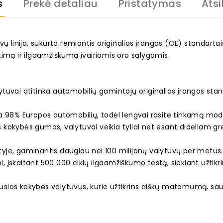
s
Prekė detaliau
Pristatymas
Atsi
ų linija, sukurta remiantis originalios įrangos (OE) standarta
kimą ir ilgaamžiškumą įvairiomis oro sąlygomis.
uvai atitinka automobilių gamintojų originalios įrangos stand
ka 98% Europos automobilių, todėl lengvai rasite tinkamą mod
s kokybės gumos, valytuvai veikia tyliai net esant dideliam grei
rityje, gaminantis daugiau nei 100 milijonų valytuvų per metus
mi, įskaitant 500 000 ciklų ilgaamžiškumo testą, siekiant užti
iausios kokybės valytuvus, kurie užtikrins aiškų matomumą, sa