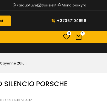
Parduotuvė
Susisiekti
Mano paskyra
+37067104656
oti
0
0
E Cayenne 2010→
O SILENCIO PORSCHE
ALEO S574311 VF402