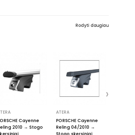
Rodyti daugiau
›
Rezaw pl
TERA
ATERA
Porsche 
PORSCHE Cayenne
PORSCHE Cayenne
except H
eling 2010 → Stogo
Reling 04/2010 →
→ 2017 G
kersiniai
Stogo skersiniai
bagažinės