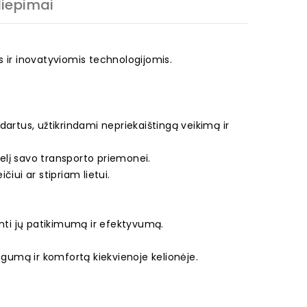
liepimai
is ir inovatyviomis technologijomis.
artus, užtikrindami nepriekaištingą veikimą ir
elį savo transporto priemonei.
čiui ar stipriam lietui.
.
krinti jų patikimumą ir efektyvumą.
ugumą ir komfortą kiekvienoje kelionėje.