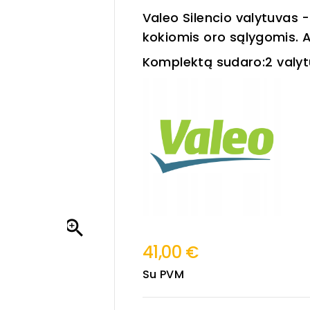
Valeo Silencio valytuvas -
kokiomis oro sąlygomis. 
Komplektą sudaro:
2 val

41,00 €
Su PVM