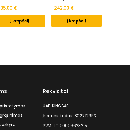
95,00 €
242,00 €
51,00 €
Į krepšelį
Į krepšelį
Į k
ams
Rekvizitai
 pristatymas
UAB KINGSAS
 grąžinimas
Įmonės kodas: 302712953
askyra
PVM: LT100006623215