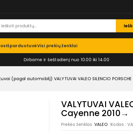
Iešk
jos
Išparduotuvė
Visi prekių ženklai
Dirbame ir šeštadienį nuo 10.00 iki 14.00
tuvai (pagal automobilį)
VALYTUVAI VALEO SILENCIO PORSCH
VALYTUVAI VALE
Cayenne 2010→
Prekės ženklas :
VALEO
Kodas
: V