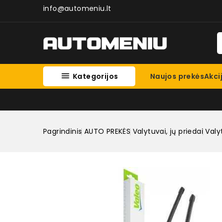
info@automeniu.lt

Kategorijos
Naujos prekės
Akci
Pagrindinis
AUTO PREKĖS
Valytuvai, jų priedai
Valy