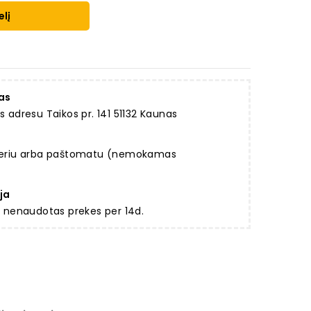
elį
as
dresu Taikos pr. 141 51132 Kaunas
rjeriu arba paštomatu (nemokamas
ja
ir nenaudotas prekes per 14d.