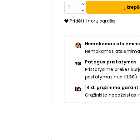
Į krepš
Pridėti į norų sąrašą
Nemokamas atsiėmim
Nemokamas atsiėmimas a
Patogus pristatymas
Pristatysime prekes ku
pristatymas nuo 100€)
14 d. grąžinimo garanti
Grąžinkite nepažeistas 