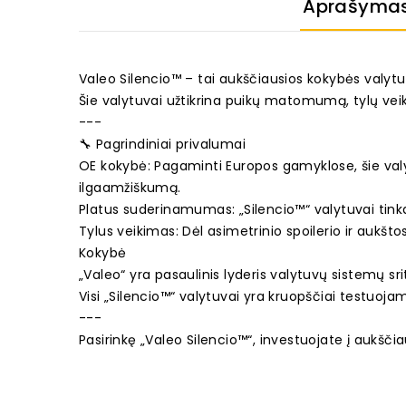
Aprašyma
Valeo Silencio™ – tai aukščiausios kokybės valytuv
Šie valytuvai užtikrina puikų matomumą, tylų vei
---
🔧 Pagrindiniai privalumai
OE kokybė: Pagaminti Europos gamyklose, šie valyt
ilgaamžiškumą.
Platus suderinamumas: „Silencio™“ valytuvai tin
Tylus veikimas: Dėl asimetrinio spoilerio ir aukšto
Kokybė
„Valeo“ yra pasaulinis lyderis valytuvų sistemų s
Visi „Silencio™“ valytuvai yra kruopščiai testuoja
---
Pasirinkę „Valeo Silencio™“, investuojate į aukšč