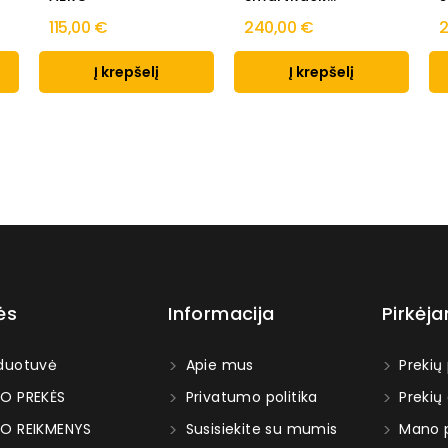
115,00 €
240,00 €
2
Į krepšelį
Į krepšelį
ės
Informacija
Pirkėj
duotuvė
Apie mus
Prekių
O PREKĖS
Privatumo politika
Prekių
O REIKMENYS
Susisiekite su mumis
Mano p