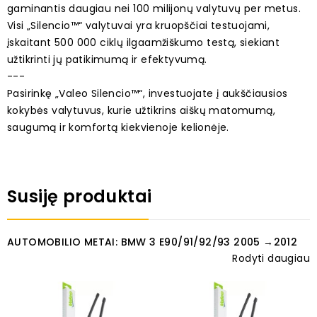
gaminantis daugiau nei 100 milijonų valytuvų per metus.
Visi „Silencio™“ valytuvai yra kruopščiai testuojami,
įskaitant 500 000 ciklų ilgaamžiškumo testą, siekiant
užtikrinti jų patikimumą ir efektyvumą.
---
Pasirinkę „Valeo Silencio™“, investuojate į aukščiausios
kokybės valytuvus, kurie užtikrins aiškų matomumą,
saugumą ir komfortą kiekvienoje kelionėje.
Susiję produktai
AUTOMOBILIO METAI: BMW 3 E90/91/92/93 2005 →2012
Rodyti daugiau