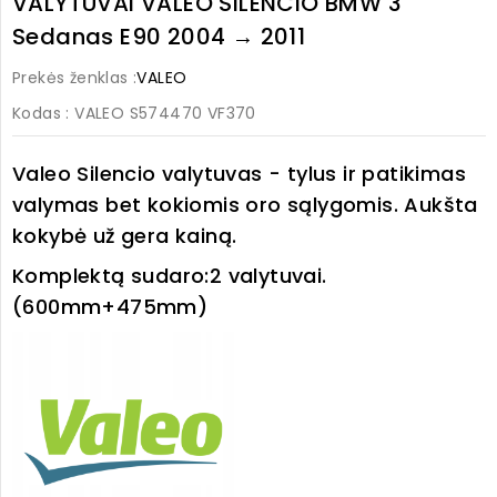
VALYTUVAI VALEO SILENCIO BMW 3
Sedanas E90 2004 → 2011
Prekės ženklas :
VALEO
Kodas
: VALEO S574470 VF370
Valeo Silencio valytuvas - tylus ir patikimas
valymas bet kokiomis oro sąlygomis. Aukšta
kokybė už gera kainą.
Komplektą sudaro:
2 valytuvai.
(600mm+475mm)