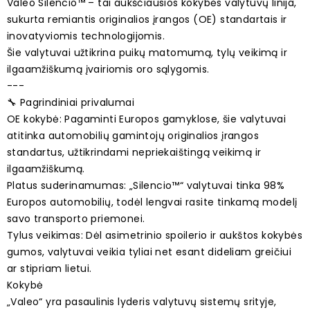
Valeo Silencio™ – tai aukščiausios kokybės valytuvų linija,
sukurta remiantis originalios įrangos (OE) standartais ir
inovatyviomis technologijomis.
Šie valytuvai užtikrina puikų matomumą, tylų veikimą ir
ilgaamžiškumą įvairiomis oro sąlygomis.
---
🔧 Pagrindiniai privalumai
OE kokybė: Pagaminti Europos gamyklose, šie valytuvai
atitinka automobilių gamintojų originalios įrangos
standartus, užtikrindami nepriekaištingą veikimą ir
ilgaamžiškumą.
Platus suderinamumas: „Silencio™“ valytuvai tinka 98%
Europos automobilių, todėl lengvai rasite tinkamą modelį
savo transporto priemonei.
Tylus veikimas: Dėl asimetrinio spoilerio ir aukštos kokybės
gumos, valytuvai veikia tyliai net esant dideliam greičiui
ar stipriam lietui.
Kokybė
„Valeo“ yra pasaulinis lyderis valytuvų sistemų srityje,