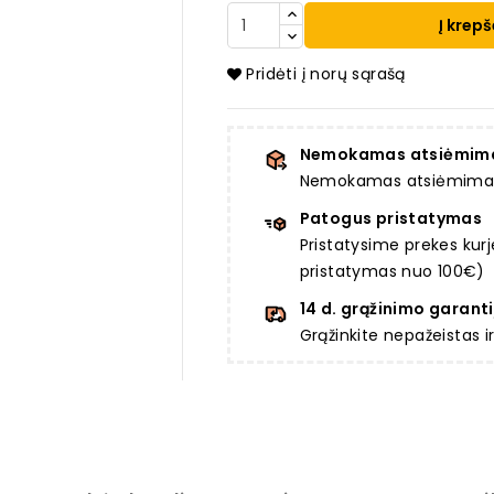
Į krepš
Pridėti į norų sąrašą
Nemokamas atsiėmim
Nemokamas atsiėmimas a
Patogus pristatymas
Pristatysime prekes ku
pristatymas nuo 100€)
14 d. grąžinimo garanti
Grąžinkite nepažeistas 