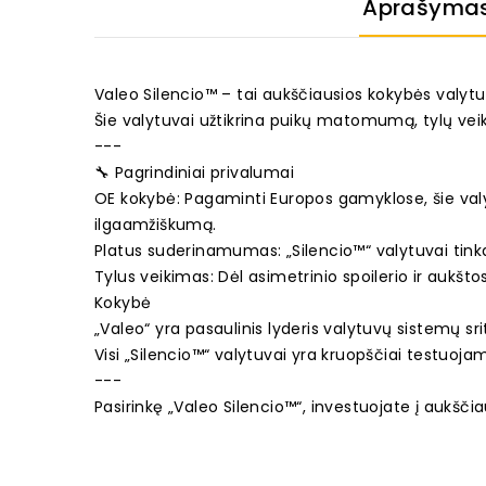
Aprašyma
Valeo Silencio™ – tai aukščiausios kokybės valytuv
Šie valytuvai užtikrina puikų matomumą, tylų vei
---
🔧 Pagrindiniai privalumai
OE kokybė: Pagaminti Europos gamyklose, šie valyt
ilgaamžiškumą.
Platus suderinamumas: „Silencio™“ valytuvai tin
Tylus veikimas: Dėl asimetrinio spoilerio ir aukšto
Kokybė
„Valeo“ yra pasaulinis lyderis valytuvų sistemų s
Visi „Silencio™“ valytuvai yra kruopščiai testuoja
---
Pasirinkę „Valeo Silencio™“, investuojate į aukšč