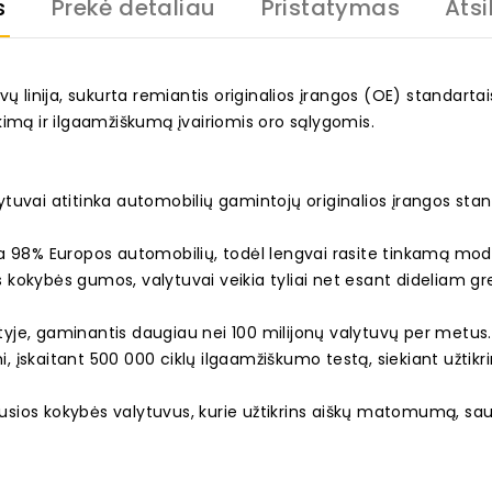
s
Prekė detaliau
Pristatymas
Atsi
ų linija, sukurta remiantis originalios įrangos (OE) standarta
kimą ir ilgaamžiškumą įvairiomis oro sąlygomis.
uvai atitinka automobilių gamintojų originalios įrangos stand
ka 98% Europos automobilių, todėl lengvai rasite tinkamą mod
s kokybės gumos, valytuvai veikia tyliai net esant dideliam grei
rityje, gaminantis daugiau nei 100 milijonų valytuvų per metus
mi, įskaitant 500 000 ciklų ilgaamžiškumo testą, siekiant užti
iausios kokybės valytuvus, kurie užtikrins aiškų matomumą, sa