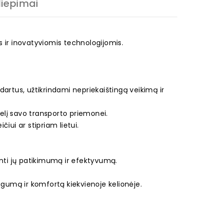
liepimai
is ir inovatyviomis technologijomis.
artus, užtikrindami nepriekaištingą veikimą ir
elį savo transporto priemonei.
čiui ar stipriam lietui.
.
krinti jų patikimumą ir efektyvumą.
ugumą ir komfortą kiekvienoje kelionėje.