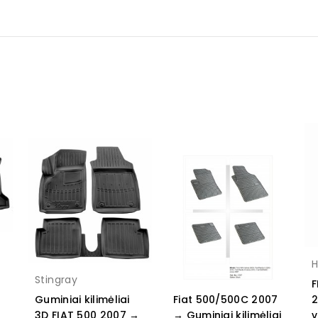
Stingray
F
Guminiai kilimėliai
Fiat 500/500C 2007
2
3D FIAT 500 2007 →
→ Guminiai kilimėliai
v