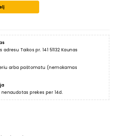
elį
as
dresu Taikos pr. 141 51132 Kaunas
rjeriu arba paštomatu (nemokamas
ja
ir nenaudotas prekes per 14d.