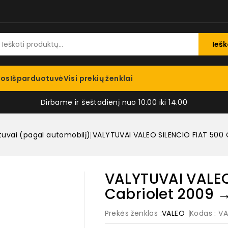
Iešk
jos
Išparduotuvė
Visi prekių ženklai
Dirbame ir šeštadienį nuo 10.00 iki 14.00
tuvai (pagal automobilį)
VALYTUVAI VALEO SILENCIO FIAT 500 
VALYTUVAI VALEO
Cabriolet 2009 
Prekės ženklas :
VALEO
Kodas
: V