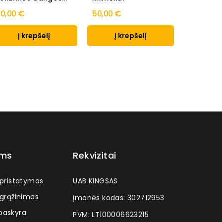
deflektor
0,00 €
50,00 €
priekinė
50,00 €
Į krepšelį
Į krepšelį
Į k
ams
Rekvizitai
 pristatymas
UAB KINGSAS
 grąžinimas
Įmonės kodas: 302712953
askyra
PVM: LT100006623215