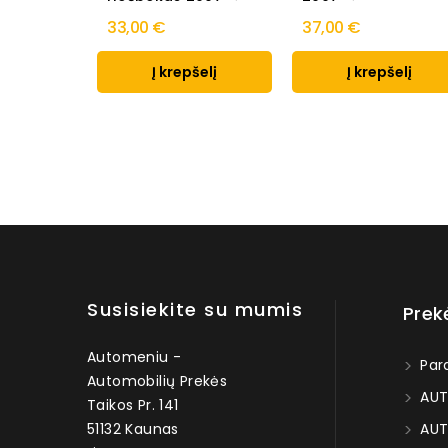
33,00 €
37,00 €
Į krepšelį
Į krepšelį
Susisiekite su mumis
Prek
Automeniu -
Par
Automobilių Prekės
AUT
Taikos Pr. 141
51132 Kaunas
AUT