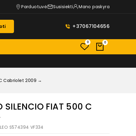
Parduotuvė
Susisiekti
Mano paskyra
+37067104656
oti
0
0
C Cabriolet 2009 →
 SILENCIO FIAT 500 C
→
ALEO S574394 VF334