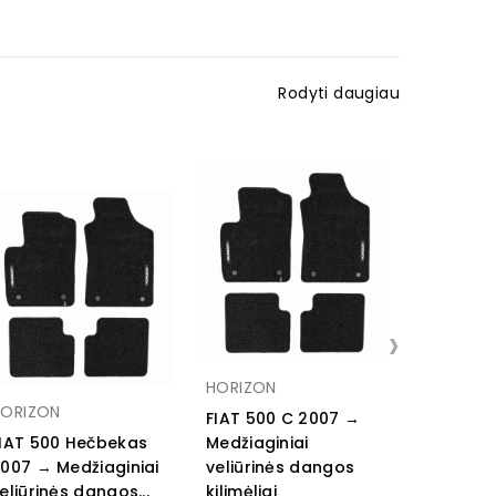
Rodyti daugiau
›
HEKO Te
vėjo
HORIZON
deflektori
HORIZON
FIAT 500 C 2007 →
kapoto de
IAT 500 Hečbekas
Medžiaginiai
FIAT 500
007 → Medžiaginiai
veliūrinės dangos
2007 → L
eliūrinės dangos...
kilimėliai