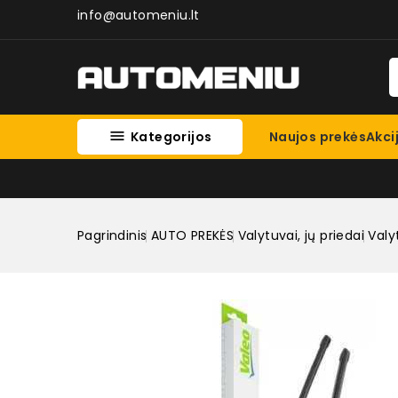
info@automeniu.lt

Kategorijos
Naujos prekės
Akci
Pagrindinis
AUTO PREKĖS
Valytuvai, jų priedai
Valy