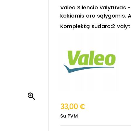
Valeo Silencio valytuvas -
kokiomis oro sąlygomis. 
Komplektą sudaro:
2 val

33,00 €
Su PVM