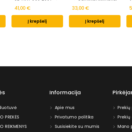
41,00 €
33,00 €
5
Į krepšelį
Į krepšelį
ės
Informacija
Pirkėj
duotuvė
Apie mus
Prekių
O PREKĖS
Privatumo politika
Prekių
O REIKMENYS
Susisiekite su mumis
Mano p