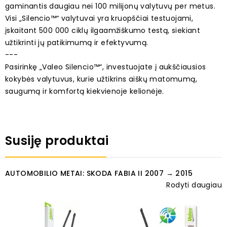
gaminantis daugiau nei 100 milijonų valytuvų per metus.
Visi „Silencio™“ valytuvai yra kruopščiai testuojami,
įskaitant 500 000 ciklų ilgaamžiškumo testą, siekiant
užtikrinti jų patikimumą ir efektyvumą.
---
Pasirinkę „Valeo Silencio™“, investuojate į aukščiausios
kokybės valytuvus, kurie užtikrins aiškų matomumą,
saugumą ir komfortą kiekvienoje kelionėje.
Susiję produktai
AUTOMOBILIO METAI: SKODA FABIA II 2007 → 2015
Rodyti daugiau