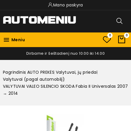
Mano paskyra
0
0

Meniu
Dirbame ir šeštadienį nuo 10.00 iki 14.00
Pagrindinis
AUTO PREKĖS
Valytuvai, jų priedai
Valytuvai (pagal automobilį)
VALYTUVAI VALEO SILENCIO SKODA Fabia II Universalas 2007
→ 2014