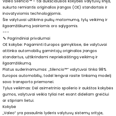
Valeo Silencio™ – tai aukščiausios kokybės valytuvų linija,
sukurta remiantis originalios įrangos (OE) standartais ir
inovatyviomis technologijomis.
Šie valytuvai užtikrina puikų matomumą, tylų veikimą ir
ilgaamžiškumą įvairiomis oro sąlygomis.
---
🔧 Pagrindiniai privalumai
OE kokybė: Pagaminti Europos gamyklose, šie valytuvai
atitinka automobilių gamintojų originalios įrangos
standartus, užtikrindami nepriekaištingą veikimą ir
ilgaamžiškumą.
Platus suderinamumas: „Silencio™“ valytuvai tinka 98%
Europos automobilių, todėl lengvai rasite tinkamą modelį
savo transporto priemonei.
Tylus veikimas: Dėl asimetrinio spoilerio ir aukštos kokybės
gumos, valytuvai veikia tyliai net esant dideliam greičiui
ar stipriam lietui.
Kokybė
„Valeo“ yra pasaulinis lyderis valytuvų sistemų srityje,