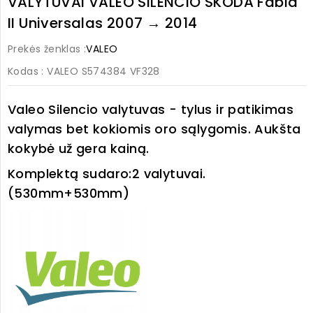
VALYTUVAI VALEO SILENCIO SKODA Fabia
II Universalas 2007 → 2014
Prekės ženklas :
VALEO
Kodas
: VALEO S574384 VF328
Valeo Silencio valytuvas - tylus ir patikimas
valymas bet kokiomis oro sąlygomis. Aukšta
kokybė už gera kainą.
Komplektą sudaro:
2 valytuvai.
(530mm+530mm)