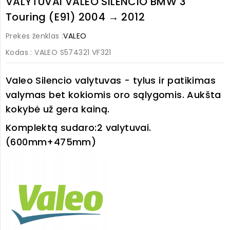
VALYTUVAI VALEO SILENCIO BMW 3
Touring (E91) 2004 → 2012
Prekės ženklas :
VALEO
Kodas
: VALEO S574321 VF321
Valeo Silencio valytuvas - tylus ir patikimas
valymas bet kokiomis oro sąlygomis. Aukšta
kokybė už gera kainą.
Komplektą sudaro:
2 valytuvai.
(600mm+475mm)