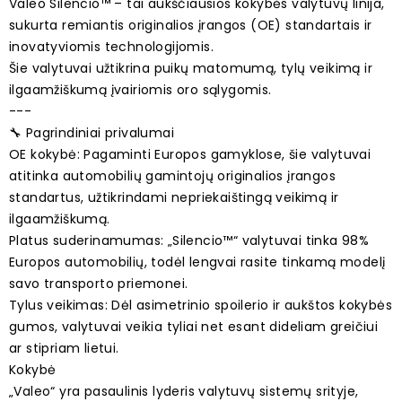
Valeo Silencio™ – tai aukščiausios kokybės valytuvų linija,
sukurta remiantis originalios įrangos (OE) standartais ir
inovatyviomis technologijomis.
Šie valytuvai užtikrina puikų matomumą, tylų veikimą ir
ilgaamžiškumą įvairiomis oro sąlygomis.
---
🔧 Pagrindiniai privalumai
OE kokybė: Pagaminti Europos gamyklose, šie valytuvai
atitinka automobilių gamintojų originalios įrangos
standartus, užtikrindami nepriekaištingą veikimą ir
ilgaamžiškumą.
Platus suderinamumas: „Silencio™“ valytuvai tinka 98%
Europos automobilių, todėl lengvai rasite tinkamą modelį
savo transporto priemonei.
Tylus veikimas: Dėl asimetrinio spoilerio ir aukštos kokybės
gumos, valytuvai veikia tyliai net esant dideliam greičiui
ar stipriam lietui.
Kokybė
„Valeo“ yra pasaulinis lyderis valytuvų sistemų srityje,