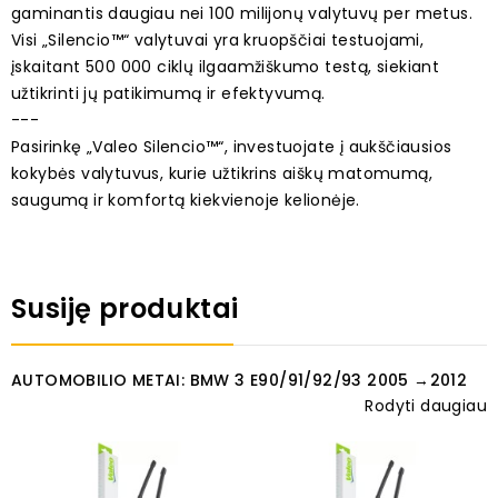
gaminantis daugiau nei 100 milijonų valytuvų per metus.
Visi „Silencio™“ valytuvai yra kruopščiai testuojami,
įskaitant 500 000 ciklų ilgaamžiškumo testą, siekiant
užtikrinti jų patikimumą ir efektyvumą.
---
Pasirinkę „Valeo Silencio™“, investuojate į aukščiausios
kokybės valytuvus, kurie užtikrins aiškų matomumą,
saugumą ir komfortą kiekvienoje kelionėje.
Susiję produktai
AUTOMOBILIO METAI: BMW 3 E90/91/92/93 2005 →2012
Rodyti daugiau