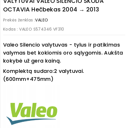
VALYTUVAI VALEO SILENCIO SKODA
OCTAVIA Hečbekas 2004 → 2013
Prekės ženklas :
VALEO
Kodas
: VALEO S574346 VF310
Valeo Silencio valytuvas - tylus ir patikimas
valymas bet kokiomis oro sąlygomis. Aukšta
kokybė už gera kainą.
Komplektą sudaro:
2 valytuvai.
(600mm+475mm)