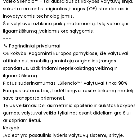
Valeo Silencio™ – tai aukščiausios kokybės valytuvų linija,
sukurta remiantis originalios įrangos (OE) standartais ir
inovatyviomis technologijomis.
Šie valytuvai užtikrina puikų matomumą, tylų veikimą ir
ilgaamžiškumą įvairiomis oro sąlygomis.
---
🔧 Pagrindiniai privalumai
OE kokybė: Pagaminti Europos gamyklose, šie valytuvai
atitinka automobilių gamintojų originalios įrangos
standartus, užtikrindami nepriekaištingą veikimą ir
ilgaamžiškumą.
Platus suderinamumas: „Silencio™“ valytuvai tinka 98%
Europos automobilių, todėl lengvai rasite tinkamą modelį
savo transporto priemonei.
Tylus veikimas: Dėl asimetrinio spoilerio ir aukštos kokybės
gumos, valytuvai veikia tyliai net esant dideliam greičiui
ar stipriam lietui.
Kokybė
„Valeo“ yra pasaulinis lyderis valytuvų sistemų srityje,