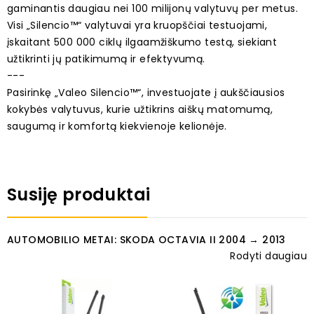
gaminantis daugiau nei 100 milijonų valytuvų per metus.
Visi „Silencio™“ valytuvai yra kruopščiai testuojami,
įskaitant 500 000 ciklų ilgaamžiškumo testą, siekiant
užtikrinti jų patikimumą ir efektyvumą.
---
Pasirinkę „Valeo Silencio™“, investuojate į aukščiausios
kokybės valytuvus, kurie užtikrins aiškų matomumą,
saugumą ir komfortą kiekvienoje kelionėje.
Susiję produktai
AUTOMOBILIO METAI: SKODA OCTAVIA II 2004 → 2013
Rodyti daugiau