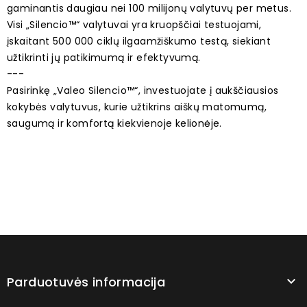
gaminantis daugiau nei 100 milijonų valytuvų per metus.
Visi „Silencio™“ valytuvai yra kruopščiai testuojami,
įskaitant 500 000 ciklų ilgaamžiškumo testą, siekiant
užtikrinti jų patikimumą ir efektyvumą.
---
Pasirinkę „Valeo Silencio™“, investuojate į aukščiausios
kokybės valytuvus, kurie užtikrins aiškų matomumą,
saugumą ir komfortą kiekvienoje kelionėje.
Parduotuvės informacija
