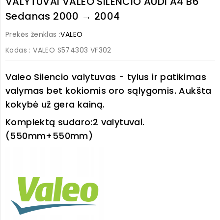
VALYTUVAI VALEO SILENCIO AUDI A4 B6
Sedanas 2000 → 2004
Prekės ženklas :
VALEO
Kodas
: VALEO S574303 VF302
Valeo Silencio valytuvas - tylus ir patikimas
valymas bet kokiomis oro sąlygomis. Aukšta
kokybė už gera kainą.
Komplektą sudaro:
2 valytuvai.
(550mm+550mm)