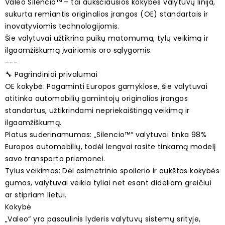
Valeo Silencio™ – tai aukščiausios kokybės valytuvų linija,
sukurta remiantis originalios įrangos (OE) standartais ir
inovatyviomis technologijomis.
Šie valytuvai užtikrina puikų matomumą, tylų veikimą ir
ilgaamžiškumą įvairiomis oro sąlygomis.
---
🔧 Pagrindiniai privalumai
OE kokybė: Pagaminti Europos gamyklose, šie valytuvai
atitinka automobilių gamintojų originalios įrangos
standartus, užtikrindami nepriekaištingą veikimą ir
ilgaamžiškumą.
Platus suderinamumas: „Silencio™“ valytuvai tinka 98%
Europos automobilių, todėl lengvai rasite tinkamą modelį
savo transporto priemonei.
Tylus veikimas: Dėl asimetrinio spoilerio ir aukštos kokybės
gumos, valytuvai veikia tyliai net esant dideliam greičiui
ar stipriam lietui.
Kokybė
„Valeo“ yra pasaulinis lyderis valytuvų sistemų srityje,