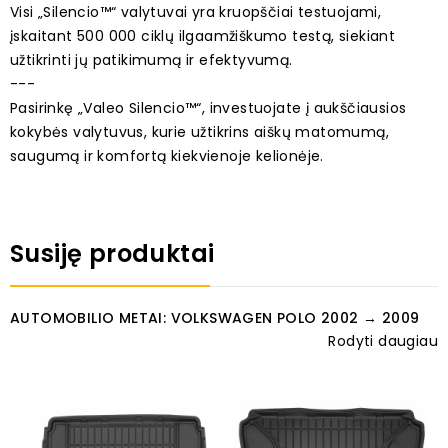
Visi „Silencio™“ valytuvai yra kruopščiai testuojami,
įskaitant 500 000 ciklų ilgaamžiškumo testą, siekiant
užtikrinti jų patikimumą ir efektyvumą.
---
Pasirinkę „Valeo Silencio™“, investuojate į aukščiausios
kokybės valytuvus, kurie užtikrins aiškų matomumą,
saugumą ir komfortą kiekvienoje kelionėje.
Susiję produktai
AUTOMOBILIO METAI: VOLKSWAGEN POLO 2002 → 2009
Rodyti daugiau