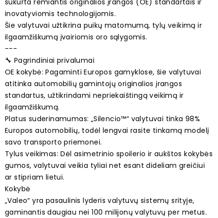
sukurta remiantis originalios įrangos (OE) standartais ir
inovatyviomis technologijomis.
Šie valytuvai užtikrina puikų matomumą, tylų veikimą ir
ilgaamžiškumą įvairiomis oro sąlygomis.
---
🔧 Pagrindiniai privalumai
OE kokybė: Pagaminti Europos gamyklose, šie valytuvai
atitinka automobilių gamintojų originalios įrangos
standartus, užtikrindami nepriekaištingą veikimą ir
ilgaamžiškumą.
Platus suderinamumas: „Silencio™“ valytuvai tinka 98%
Europos automobilių, todėl lengvai rasite tinkamą modelį
savo transporto priemonei.
Tylus veikimas: Dėl asimetrinio spoilerio ir aukštos kokybės
gumos, valytuvai veikia tyliai net esant dideliam greičiui
ar stipriam lietui.
Kokybė
„Valeo“ yra pasaulinis lyderis valytuvų sistemų srityje,
gaminantis daugiau nei 100 milijonų valytuvų per metus.