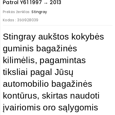
Patrol Y61 1997 → 2013
Prekės ženklas :
Stingray
Kodas
: 3SG928039
Stingray aukštos kokybės 
guminis bagažinės 
kilimėlis, pagamintas 
tiksliai pagal Jūsų 
automobilio bagažinės 
kontūrus, skirtas naudoti 
įvairiomis oro sąlygomis