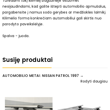
Turėdami tokį kilimėlį bagažinėje visuomet
nesijaudindami, kad galite ištepti automobilio apmušalus,
pargabensite į namus sodo gėrybes ar medžioklės laimikį.
Kilimėlio forma konkrečiam automobiliui gali skirtis nuo
parodyto paveikslėlyje.
Spalva - juoda.
Susiję produktai
AUTOMOBILIO METAI: NISSAN PATROL 1997 →
Rodyti daugiau