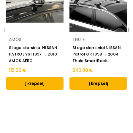
‹
›
AMOS
THULE
Stogo skersiniai NISSAN
Stogo skersiniai NISSAN
PATROL Y61 1997 → 2010
Patrol GR 1998 → 2004
AMOS AERO
Thule SmartRack...
115,00 €
240,00 €
Į krepšelį
Į krepšelį