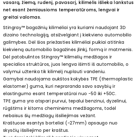
vasarą, žiemą, rudenį, pavasarį, kilimėlis išlieka lankstus
net esant žemiausioms temperatūroms, lengvai ir
greitai valomas.
Stingray™ bagažinių kilimėliai yra kuriami naudojant 3D
dizaino technologiją, atsižvelgiant į kiekvieno automobilio
galimybes. Dėl šios priežasties kilimėliai puikiai atitinka
kiekvieną automobilio bagažinės įlinkį, formą ir matmenis.
Dėl patobulintos Stingray™ kilimėlių medžiagos ir
specialios struktūros, juos lengva išimti iš automobilio, o
valymui užtenka tik kilimėlį nuplauti vandeniu.
Gamybai naudojama aukštos kokybės TPE (thermoplastic
elastomer) guma, kuri nepraranda savo savybių ir
elastingumo esant temperatūrai nuo -50 iki +50C.
TPE guma yra atspari purvui, tepalui benzinui, dyzelinui,
rūgštims ir kitoms cheminėms medžiagoms, todėl
nebaisus šių medžiagų išsiliejimas vežant.
Kraštuose esantys borteliai (~27mm) apsaugo nuo
skysčių išsiliejimo per kraštus.