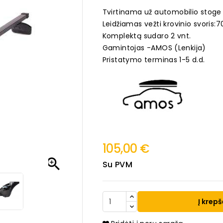
Tvirtinama už automobilio stoge es
Leidžiamas vežti krovinio svoris:7
Komplektą sudaro 2 vnt.
Gamintojas -AMOS (Lenkija)
Pristatymo terminas 1-5 d.d.
105,00 €

Su PVM
Į krepš