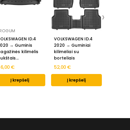
›
FROGUM
PROLINE
OLKSWAGEN ID.4
VOLKSWAGEN ID.4
VOLKSWA
020 → Guminis
2020 → Guminiai
2020 → G
agažinės kilimėlis
kilimėliai su
kilimėlia
ukštais...
borteliais
borteliais
6,00 €
52,00 €
84,00 €
Į krepšelį
Į krepšelį
Į k