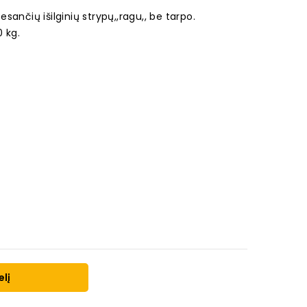
ančių išilginių strypų,,ragu,, be tarpo.
0 kg.
elį