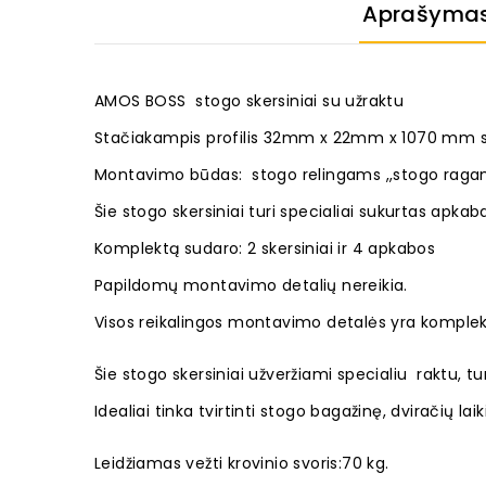
Aprašyma
AMOS BOSS stogo skersiniai su užraktu
Stačiakampis profilis
32mm x 22mm x 1070 mm sk
Montavimo būdas: stogo relingams ,,stogo raga
Šie stogo skersiniai turi specialiai sukurtas apk
Komplektą sudaro: 2 skersiniai ir 4 apkabos
Papildomų montavimo detalių nereikia.
Visos reikalingos montavimo detalės yra komplek
Šie stogo skersiniai užveržiami specialiu raktu, t
Idealiai tinka tvirtinti stogo bagažinę, dviračių laikik
Leidžiamas vežti krovinio svoris:70 kg.