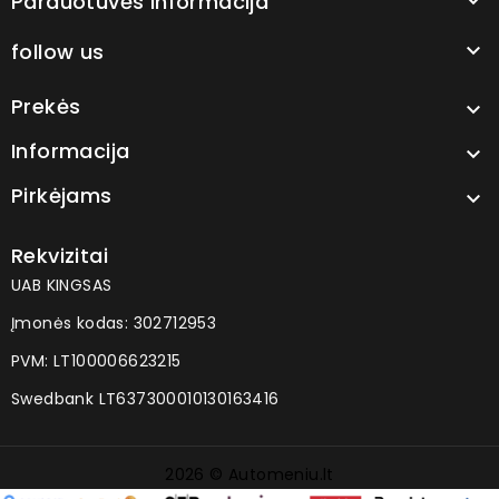
Parduotuvės informacija

follow us

Prekės

Informacija

Pirkėjams

Rekvizitai
UAB KINGSAS
Įmonės kodas: 302712953
PVM: LT100006623215
Swedbank LT637300010130163416
2026 © Automeniu.lt