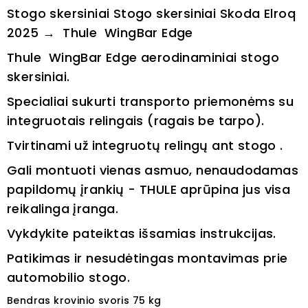
Stogo skersiniai Stogo skersiniai Skoda Elroq
2025 → Thule WingBar Edge
Thule WingBar Edge aerodinaminiai stogo
skersiniai.
Specialiai sukurti transporto priemonėms su
integruotais relingais (ragais be tarpo).
Tvirtinami už integruotų relingų ant stogo .
G
ali montuoti vienas asmuo, nenaudodamas
papildomų įrankių - THULE aprūpina jus visa
reikalinga įranga.
Vykdykite pateiktas išsamias instrukcijas.
Patikimas ir nesudėtingas montavimas prie
automobilio stogo.
Bendras krovinio svoris 75 kg