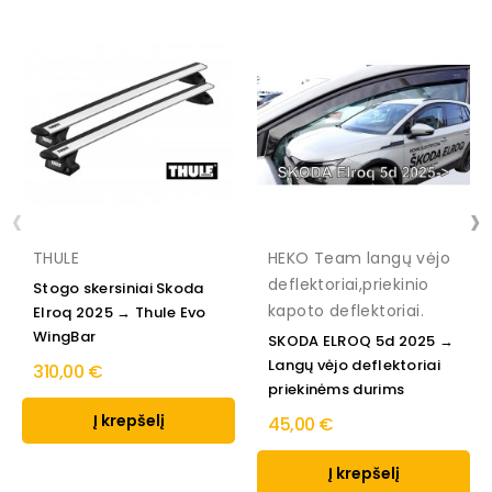
‹
›
THULE
HEKO Team langų vėjo
deflektoriai,priekinio
Stogo skersiniai Skoda
kapoto deflektoriai.
Elroq 2025 → Thule Evo
WingBar
SKODA ELROQ 5d 2025 →
Langų vėjo deflektoriai
310,00 €
priekinėms durims
Į krepšelį
45,00 €
Į krepšelį