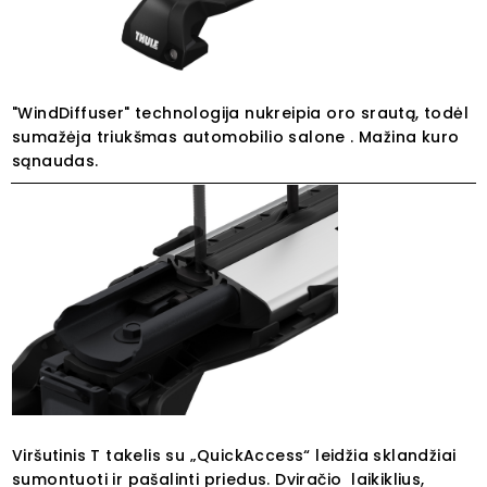
"WindDiffuser" technologija nukreipia oro srautą, todėl
sumažėja triukšmas automobilio salone . Mažina kuro
sąnaudas.
Viršutinis T takelis su „QuickAccess“ leidžia sklandžiai
sumontuoti ir pašalinti priedus. Dviračio laikiklius,