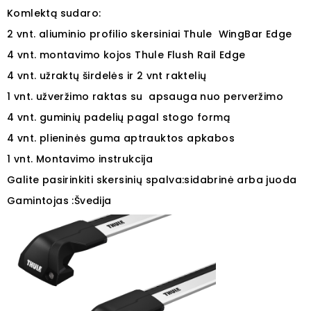
Komlektą sudaro:
2 vnt. aliuminio profilio skersiniai Thule WingBar Edge
4 vnt. montavimo kojos Thule Flush Rail Edge
4 vnt. užraktų širdelės ir 2 vnt raktelių
1 vnt. užveržimo raktas su apsauga nuo perveržimo
4 vnt. guminių padelių pagal stogo formą
4 vnt. plieninės guma aptrauktos apkabos
1 vnt. Montavimo instrukcija
Galite pasirinkiti skersinių spalva:sidabrinė arba juoda
Gamintojas :Švedija