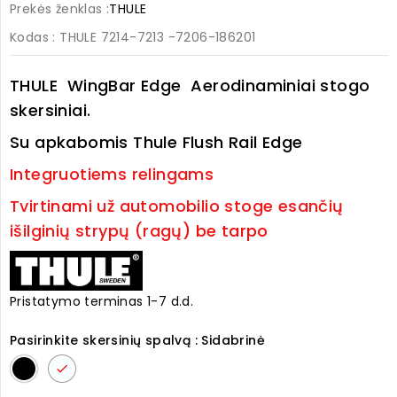
Prekės ženklas :
THULE
Kodas
: THULE 7214-7213 -7206-186201
THULE WingBar Edge Aerodinaminiai stogo
skersiniai.
Su apkabomis Thule Flush Rail Edge
Integruotiems relingams
Tvirtinami už automobilio stoge esančių
išilginių strypų (ragų
) be tarpo
Pristatymo terminas 1-7 d.d.
Pasirinkite skersinių spalvą : Sidabrinė
Juoda
Sidabrinė