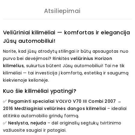
Atsiliepimai
Veliūriniai kilimėliai — komfortas ir elegancija
Jūsų automobiliui!
Norite, kad jūsų atrodytų stilingai ir būtų apsaugotas nuo
purvo bei dėvėjimosi? Rinkitės
veliūrinius Horizon
kilimėlius
, sukurtus būtent Jūsų automobiliui! Tai ne tik
kilimėliai — tai investicija į komfortą, estetiką ir saugumą
kiekvienoje kelionėje.
Kuo šie kilimėliai ypatingi?
✅
Pagaminti specialiai VOLVO V70 III Combi 2007 →
2016 Medžiaginiai veliūrinės dangos kilimėliai
– idealiai
atitinka automobilio grindų formą.
✅
Neslysta, nejuda
– dėl originalių segtukų tvirtinimo
važiuosite saugiai ir patogiai.