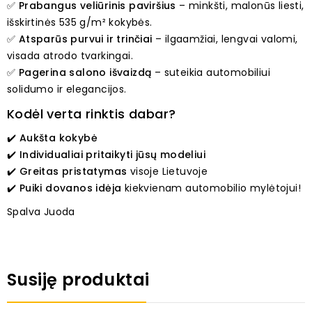
✅
Prabangus veliūrinis paviršius
– minkšti, malonūs liesti,
išskirtinės 535 g/m² kokybės.
✅
Atsparūs purvui ir trinčiai
– ilgaamžiai, lengvai valomi,
visada atrodo tvarkingai.
✅
Pagerina salono išvaizdą
– suteikia automobiliui
solidumo ir elegancijos.
Kodėl verta rinktis dabar?
✔️
Aukšta kokybė
✔️
Individualiai pritaikyti jūsų modeliui
✔️
Greitas pristatymas
visoje Lietuvoje
✔️
Puiki dovanos idėja
kiekvienam automobilio mylėtojui!
Spalva Juoda
Susiję produktai