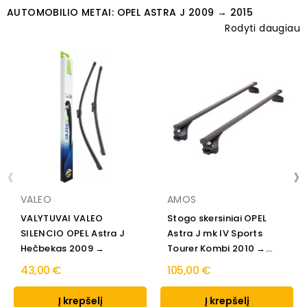
AUTOMOBILIO METAI: OPEL ASTRA J 2009 → 2015
Rodyti daugiau
‹
›
VALEO
AMOS
VALYTUVAI VALEO
Stogo skersiniai OPEL
SILENCIO OPEL Astra J
Astra J mk IV Sports
Hečbekas 2009 →
Tourer Kombi 2010 →...
43,00 €
105,00 €
Į krepšelį
Į krepšelį