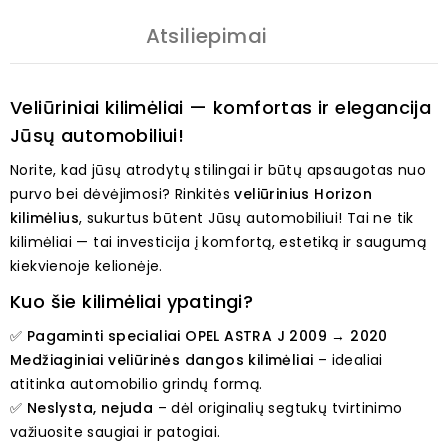
Atsiliepimai
Veliūriniai kilimėliai — komfortas ir elegancija
Jūsų automobiliui!
Norite, kad jūsų atrodytų stilingai ir būtų apsaugotas nuo
purvo bei dėvėjimosi? Rinkitės
veliūrinius Horizon
kilimėlius
, sukurtus būtent Jūsų automobiliui! Tai ne tik
kilimėliai — tai investicija į komfortą, estetiką ir saugumą
kiekvienoje kelionėje.
Kuo šie kilimėliai ypatingi?
✅
Pagaminti specialiai OPEL ASTRA J 2009 → 2020
Medžiaginiai veliūrinės dangos kilimėliai
– idealiai
atitinka automobilio grindų formą.
✅
Neslysta, nejuda
– dėl originalių segtukų tvirtinimo
važiuosite saugiai ir patogiai.