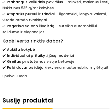
✅
Prabangus veliūrinis paviršius
– minkšti, malonūs liesti,
išskirtinės 535 g/m² kokybės.
✅
Atsparūs purvui ir trinčiai
– ilgaamžiai, lengvai valomi,
visada atrodo tvarkingai.
✅
Pagerina salono išvaizdą
– suteikia automobiliui
solidumo ir elegancijos.
Kodėl verta rinktis dabar?
✔️
Aukšta kokybė
✔️
Individualiai pritaikyti jūsų modeliui
✔️
Greitas pristatymas
visoje Lietuvoje
✔️
Puiki dovanos idėja
kiekvienam automobilio mylėtojui!
Spalva Juoda
Susiję produktai