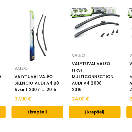
VALEO
V
VALYTUVAI VALEO
V
VALEO
FIRST
F
8
VALYTUVAI VALEO
MULTICONNECTION
SILENCIO AUDI A4 B8
AUDI A4 2008 →
A
Avant 2007 → 2015
2016
2
37,00 €
24,00 €
2
Į krepšelį
Į krepšelį