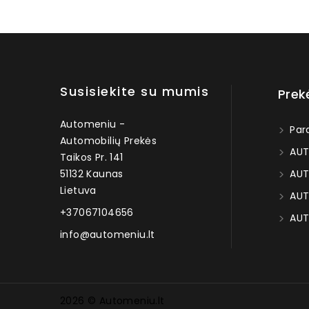
Susisiekite su mumis
Prek
Automeniu -
Par
Automobilių Prekės
AUT
Taikos Pr. 141
51132 Kaunas
AUT
Lietuva
AUT
+37067104656
AUT
info@automeniu.lt
2026 © Automeniu.lt