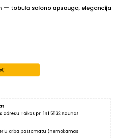
n
— tobula salono apsauga, elegancija
elį
as
dresu Taikos pr. 141 51132 Kaunas
rjeriu arba paštomatu (nemokamas