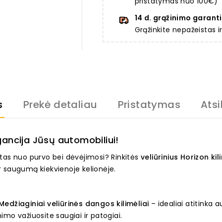
pristatymas nuo 100€)
14 d. grąžinimo garanti
Grąžinkite nepažeistas 
s
Prekė detaliau
Pristatymas
Atsi
egancija Jūsų automobiliui!
gotas nuo purvo bei dėvėjimosi? Rinkitės
veliūrinius Horizon kil
ą ir saugumą kiekvienoje kelionėje.
edžiaginiai veliūrinės dangos kilimėliai
– idealiai atitinka 
nimo važiuosite saugiai ir patogiai.