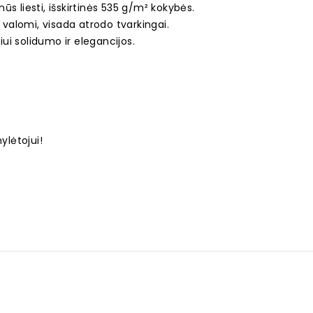
ūs liesti, išskirtinės 535 g/m² kokybės.
 valomi, visada atrodo tvarkingai.
ui solidumo ir elegancijos.
lėtojui!