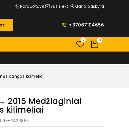
Parduotuvė
Susisiekti
Mano paskyra
+37067104656
oti
0
0
nės dangos kilimėliai
→ 2015 Medžiaginiai
 kilimėliai
: 09-HR420885