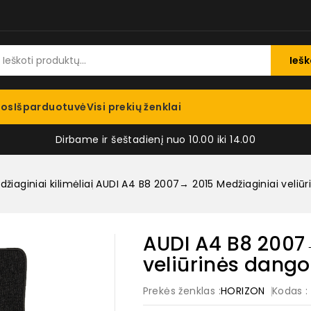
Iešk
jos
Išparduotuvė
Visi prekių ženklai
Dirbame ir šeštadienį nuo 10.00 iki 14.00
žiaginiai kilimėliai
AUDI A4 B8 2007→ 2015 Medžiaginiai veliūri
AUDI A4 B8 2007
veliūrinės dangos
Prekės ženklas :
HORIZON
Kodas