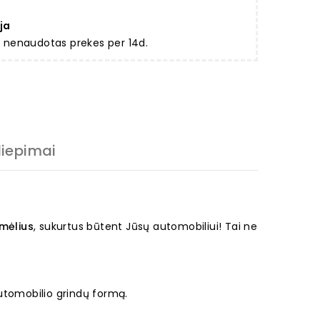
ja
ir nenaudotas prekes per 14d.
liepimai
imėlius
, sukurtus būtent Jūsų automobiliui! Tai ne
automobilio grindų formą.