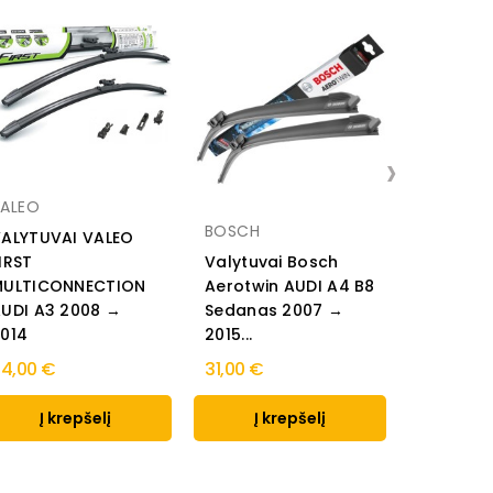
›
ALEO
BOSCH
ALYTUVAI VALEO
BOSCH
IRST
Valytuvai Bosch
MULTICONNECTION
Aerotwin AUDI A4 B8
Valytuva
UDI A3 2008 →
Sedanas 2007 →
Aerotwin
014
2015...
Avant 20
4,00 €
31,00 €
31,00 €
Į krepšelį
Į krepšelį
Į k