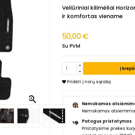
Veliūriniai kilimėliai
Horizo
ir komfortas viename
50,00 €
Su PVM
Į krepš
Pridėti į norų sąrašą

Nemokamas atsiėmim
Nemokamas atsiėmimas a
Patogus pristatymas
Pristatysime prekes ku