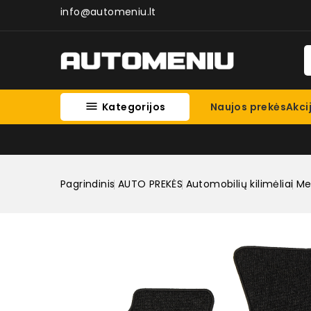
info@automeniu.lt

Kategorijos
Naujos prekės
Akci
Pagrindinis
AUTO PREKĖS
Automobilių kilimėliai
Med