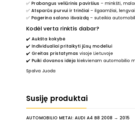
✅
Prabangus veliūrinis paviršius
– minkšti, malon
✅
Atsparūs purvui ir trinčiai
– ilgaamžiai, lengvai
✅
Pagerina salono išvaizdą
– suteikia automobili
Kodėl verta rinktis dabar?
✔️
Aukšta kokybė
✔️
Individualiai pritaikyti jūsų modeliui
✔️
Greitas pristatymas
visoje Lietuvoje
✔️
Puiki dovanos idėja
kiekvienam automobilio my
Spalva Juoda
Susiję produktai
AUTOMOBILIO METAI: AUDI A4 B8 2008 → 2015