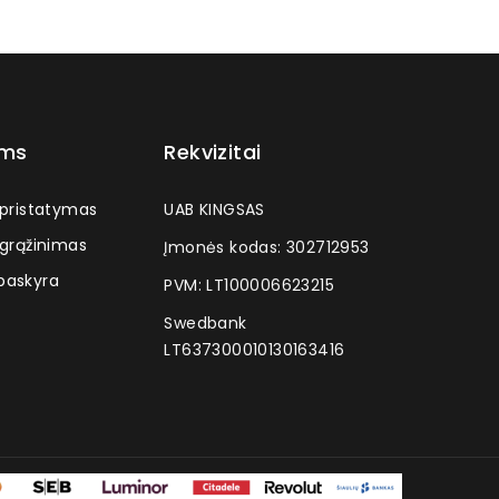
ams
Rekvizitai
 pristatymas
UAB KINGSAS
 grąžinimas
Įmonės kodas: 302712953
askyra
PVM: LT100006623215
Swedbank
LT637300010130163416