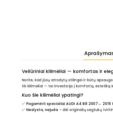
Aprašyma
Veliūriniai kilimėliai — komfortas ir el
Norite, kad jūsų atrodytų stilingai ir būtų apsau
tik kilimėliai — tai investicija į komfortą, estetik
Kuo šie kilimėliai ypatingi?
✅
Pagaminti specialiai AUDI A4 B8 2007→ 2015 M
✅
Neslysta, nejuda
– dėl originalių segtukų tvirti