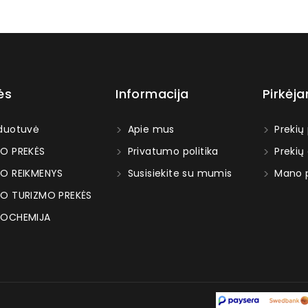
ės
Informacija
Pirkėj
duotuvė
Apie mus
Prekių
O PREKĖS
Privatumo politika
Prekių
O REIKMENYS
Susisiekite su mumis
Mano p
O TURIZMO PREKĖS
OCHEMIJA