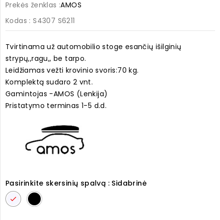
Prekės ženklas :
AMOS
Kodas
: S4307 S6211
Tvirtinama už automobilio stoge esančių išilginių
strypų,,ragu,, be tarpo.
Leidžiamas vežti krovinio svoris:70 kg.
Komplektą sudaro 2 vnt.
Gamintojas -AMOS (Lenkija)
Pristatymo terminas 1-5 d.d.
Pasirinkite skersinių spalvą : Sidabrinė
Sidabrinė
Juoda