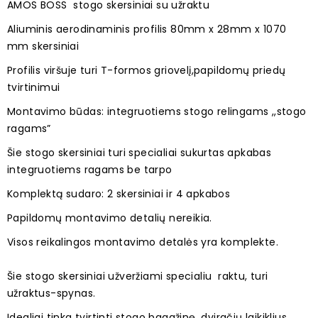
AMOS BOSS stogo skersiniai su užraktu
Aliuminis aerodinaminis profilis
80mm x 28mm x 1070
mm skersiniai
Profilis viršuje turi T-formos griovelį,papildomų priedų
tvirtinimui
Montavimo būdas: integruotiems stogo relingams ,,stogo
ragams”
Šie stogo skersiniai turi specialiai sukurtas apkabas
integruotiems ragams be tarpo
Komplektą sudaro: 2 skersiniai ir 4 apkabos
Papildomų montavimo detalių nereikia.
Visos reikalingos montavimo detalės yra komplekte.
Šie stogo skersiniai užveržiami specialiu raktu, turi
užraktus-spynas.
Idealiai tinka tvirtinti stogo bagažinę, dviračių laikiklius,