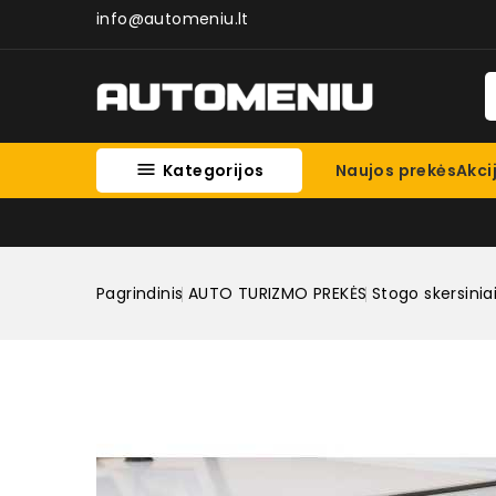
info@automeniu.lt

Kategorijos
Naujos prekės
Akci
Pagrindinis
AUTO TURIZMO PREKĖS
Stogo skersinia