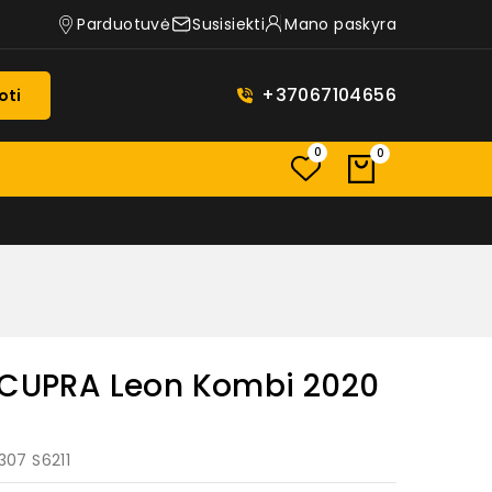
Parduotuvė
Susisiekti
Mano paskyra
+37067104656
oti
0
0
i CUPRA Leon Kombi 2020
307 S6211