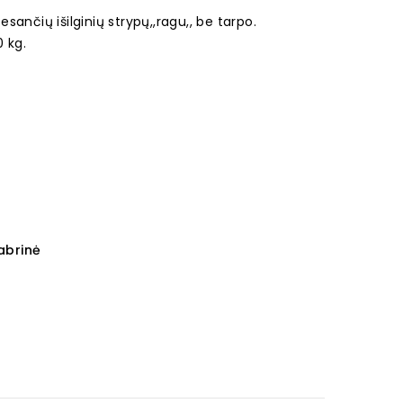
ančių išilginių strypų,,ragu,, be tarpo.
0 kg.
dabrinė