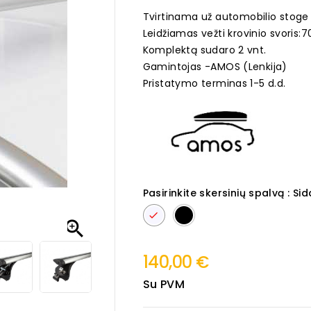
Tvirtinama už automobilio stoge es
Leidžiamas vežti krovinio svoris:7
Komplektą sudaro 2 vnt.
Gamintojas -AMOS (Lenkija)
Pristatymo terminas 1-5 d.d.
Pasirinkite skersinių spalvą : Si
Sidabrinė
Juoda

140,00 €
Su PVM