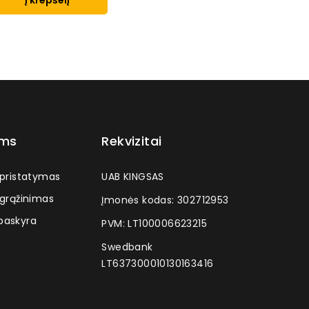
Į krepšelį
ams
Rekvizitai
 pristatymas
UAB KINGSAS
 grąžinimas
Įmonės kodas: 302712953
askyra
PVM: LT100006623215
Swedbank
LT637300010130163416