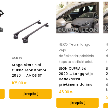
HEKO Team langų
H
vėjo
v
deflektoriai,priekinio
d
AMOS
kapoto deflektoriai.
k
Stogo skersiniai
LEON CUPRA 5d
L
CUPRA Leon Kombi
2020 → Langų vėjo
2
2020 → AMOS ST
deflektoriai
L
105,00 €
priekinėms durims
d
k
45,00 €
Į krepšelį
5
Į krepšelį