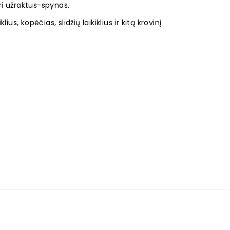
uri užraktus-spynas.
lius, kopėčias, slidžių laikiklius ir kitą krovinį