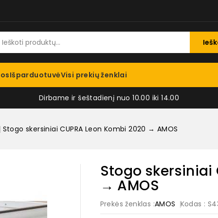
Iešk
jos
Išparduotuvė
Visi prekių ženklai
Dirbame ir šeštadienį nuo 10.00 iki 14.00
i
Stogo skersiniai CUPRA Leon Kombi 2020 → AMOS
Stogo skersinia
→ AMOS
Prekės ženklas :
AMOS
Kodas
: S4