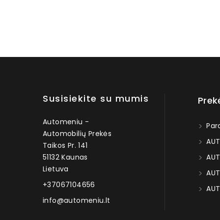
Susisiekite su mumis
Prek
Automeniu -
Par
Automobilių Prekės
AUT
Taikos Pr. 141
51132 Kaunas
AUT
Lietuva
AUT
+37067104656
AUT
info@automeniu.lt