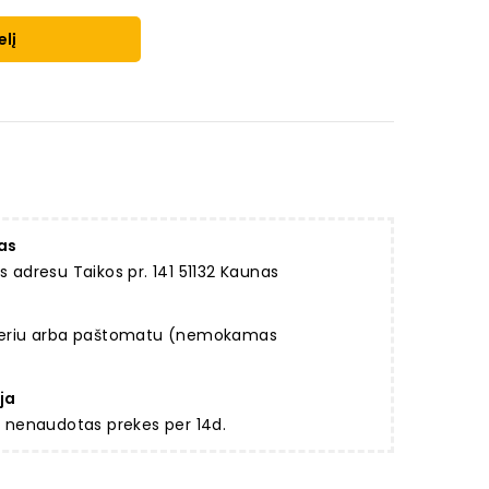
elį
as
dresu Taikos pr. 141 51132 Kaunas
rjeriu arba paštomatu (nemokamas
ja
ir nenaudotas prekes per 14d.