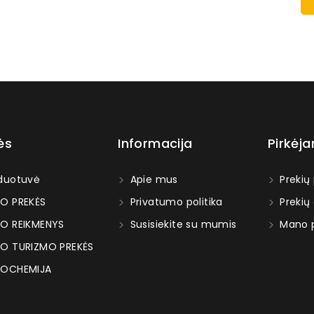
ės
Informacija
Pirkėj
duotuvė
Apie mus
Prekių
O PREKĖS
Privatumo politika
Prekių
O REIKMENYS
Susisiekite su mumis
Mano p
O TURIZMO PREKĖS
OCHEMIJA