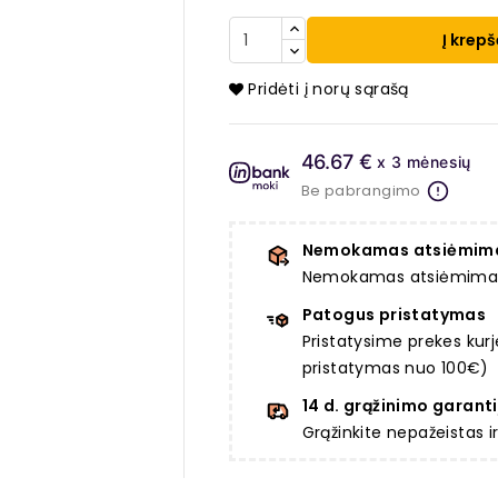
Į krepš
Pridėti į norų sąrašą
46.67 €
x 3 mėnesių
Be pabrangimo
Nemokamas atsiėmim
Nemokamas atsiėmimas a
Patogus pristatymas
Pristatysime prekes ku
pristatymas nuo 100€)
14 d. grąžinimo garanti
Grąžinkite nepažeistas 