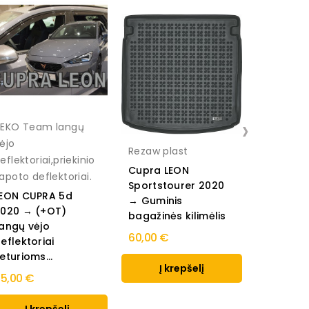
›
EKO Team langų
ėjo
Rezaw plast
Rezaw pl
eflektoriai,priekinio
Cupra LEON
Cupra L
apoto deflektoriai.
Sportstourer 2020
Sportsto
EON CUPRA 5d
→ Guminis
→ Gumin
020 → (+OT)
bagažinės kilimėlis
bagažinė
angų vėjo
60,00 €
60,00 €
eflektoriai
eturioms...
Į krepšelį
Į k
5,00 €