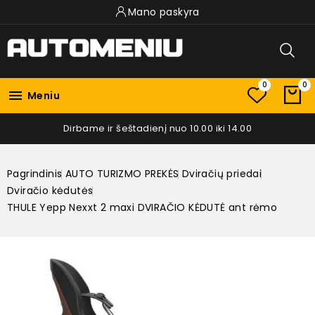
Mano paskyra
0
0

Meniu
Dirbame ir šeštadienį nuo 10.00 iki 14.00
Pagrindinis
AUTO TURIZMO PREKĖS
Dviračių priedai
Dviračio kėdutės
THULE Yepp Nexxt 2 maxi DVIRAČIO KĖDUTĖ ant rėmo