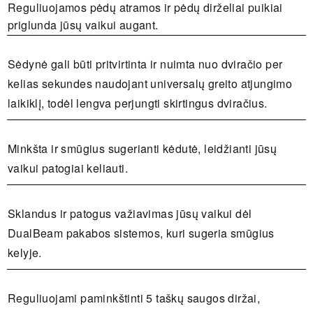
Reguliuojamos pėdų atramos ir pėdų dirželiai puikiai
priglunda jūsų vaikui augant.
Sėdynė gali būti pritvirtinta ir nuimta nuo dviračio per
kelias sekundes naudojant universalų greito atjungimo
laikiklį, todėl lengva perjungti skirtingus dviračius
.
Minkšta ir smūgius sugerianti kėdutė, leidžianti jūsų
vaikui patogiai keliauti.
Sklandus ir patogus važiavimas jūsų vaikui dėl
DualBeam pakabos sistemos, kuri sugeria smūgius
kelyje.
Reguliuojami paminkštinti 5 taškų saugos diržai,