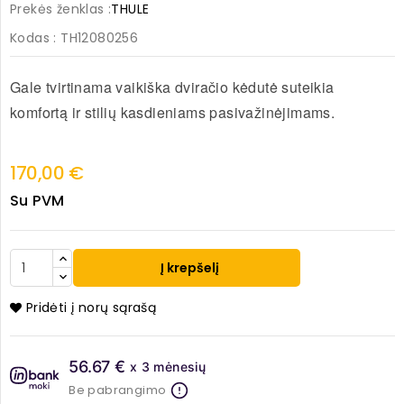
Prekės ženklas :
THULE
Kodas
: TH12080256
Gale tvirtinama vaikiška dviračio kėdutė suteikia
komfortą ir stilių kasdieniams pasivažinėjimams.
170,00 €
Su PVM
Į krepšelį
Pridėti į norų sąrašą
56.67 €
x 3 mėnesių
Be pabrangimo