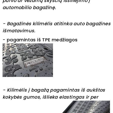
purvo ar vežamų skysčių išsiliejimo į
automobilio bagažinę.
- Bagažinės kilimėlis atitinka auto bagažines
išmatavimus.
- pagamintas iš TPE medžiagos
- Kilimėlis į bagažą pagamintas iš aukštos
kokybės gumos, išlieka elastingas ir per