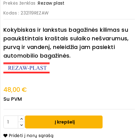
Prekės ženklas :
Rezaw plast
Kodas
: 232119REZAW
Kokybiskas ir lankstus bagažinės kilimas su
paaukštintais kraštais sulaiko nešvarumus,
purvą ir vandenį, neleidžia jam pasiekti
automobilio bagažinės.
48,00 €
Su PVM
Į krepšelį
Pridėti į norų sąrašą