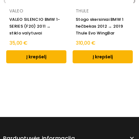
‹
›
VALEO
THULE
VALEO SILENCIO BMW 1-
Stogo skersiniai BMW 1
SERIES (F20) 2011 →
hečbekas 2012 → 2019
stiklo valytuvai
Thule Evo WingBar
35,00 €
310,00 €
Į krepšelį
Į krepšelį
Parduotuvės informacija
