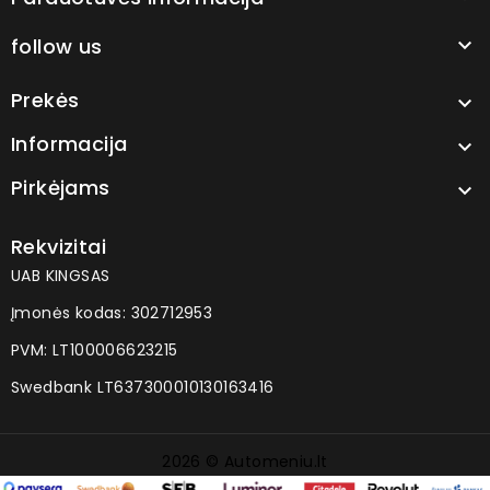
follow us

Prekės

Informacija

Pirkėjams

Rekvizitai
UAB KINGSAS
Įmonės kodas: 302712953
PVM: LT100006623215
Swedbank LT637300010130163416
2026 © Automeniu.lt