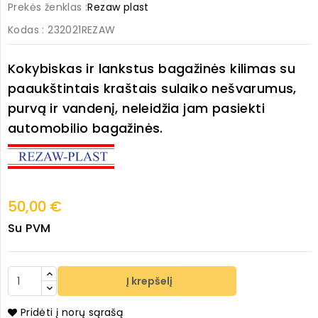
Prekės ženklas :
Rezaw plast
Kodas
: 232021REZAW
Kokybiskas ir lankstus bagažinės kilimas su
paaukštintais kraštais sulaiko nešvarumus,
purvą ir vandenį, neleidžia jam pasiekti
automobilio bagažinės.
50,00 €
Su PVM
Į krepšelį
Pridėti į norų sąrašą