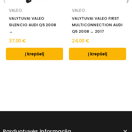
‹
›
VALEO
VALEO
VALYTUVAI VALEO
VALYTUVAI VALEO FIRST
SILENCIO AUDI Q5 2008
MULTICONNECTION AUDI
→
Q5 2008 → 2017
37,00 €
24,00 €
Į krepšelį
Į krepšelį
Parduotuvės informacija
