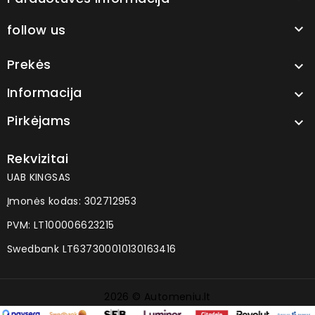
follow us

Prekės

Informacija

Pirkėjams

Rekvizitai
UAB KINGSAS
Įmonės kodas: 302712953
PVM: LT100006623215
Swedbank LT637300010130163416
2026 © Automeniu.lt