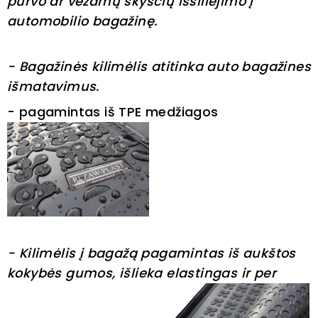
purvo ar vežamų skysčių išsiliejimo į
automobilio bagažinę.
- Bagažinės kilimėlis atitinka auto bagažines
išmatavimus.
- pagamintas iš TPE medžiagos
- Kilimėlis į bagažą pagamintas iš aukštos
kokybės gumos, išlieka elastingas ir per