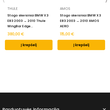
‹
›
THULE
AMOS
Stogo skersiniai BMW X3
Stogo skersiniai BMW X3
E83 2003 → 2010 Thule
E83 2003 → 2010 AMOS
WingBar Edge...
AERO
380,00 €
115,00 €
Į krepšelį
Į krepšelį
Parduotuvės informacija
