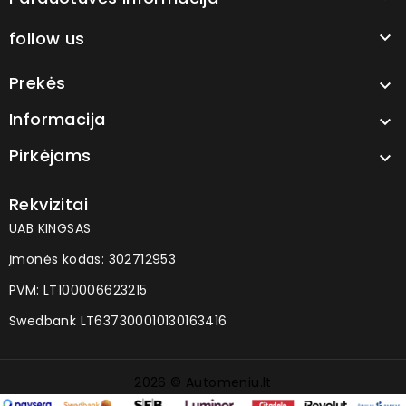
follow us

Prekės

Informacija

Pirkėjams

Rekvizitai
UAB KINGSAS
Įmonės kodas: 302712953
PVM: LT100006623215
Swedbank LT637300010130163416
2026 © Automeniu.lt