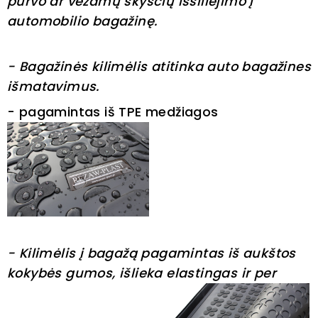
purvo ar vežamų skysčių išsiliejimo į
automobilio bagažinę.
- Bagažinės kilimėlis atitinka auto bagažines
išmatavimus.
- pagamintas iš TPE medžiagos
- Kilimėlis į bagažą pagamintas iš aukštos
kokybės gumos, išlieka elastingas ir per