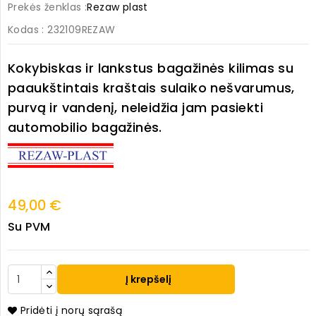
Prekės ženklas :
Rezaw plast
Kodas
: 232109REZAW
Kokybiskas ir lankstus bagažinės kilimas su
paaukštintais kraštais sulaiko nešvarumus,
purvą ir vandenį, neleidžia jam pasiekti
automobilio bagažinės.
49,00 €
Su PVM
Į krepšelį
Pridėti į norų sąrašą