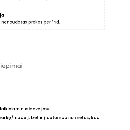
ja
ir nenaudotas prekes per 14d.
liepimai
aikiniam nusidėvėjimui.
 markę/modelį, bet ir į automobilio metus, kad