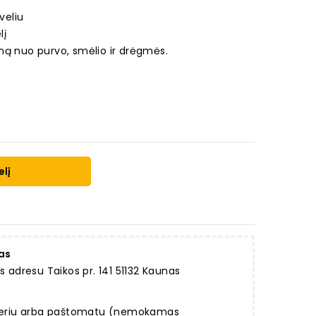
veliu
lį
ną nuo purvo, smėlio ir drėgmės.
elį
as
dresu Taikos pr. 141 51132 Kaunas
rjeriu arba paštomatu (nemokamas