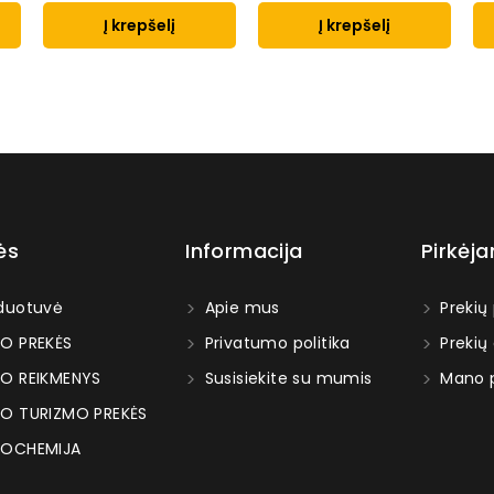
Į krepšelį
Į krepšelį
ės
Informacija
Pirkėj
duotuvė
Apie mus
Prekių
O PREKĖS
Privatumo politika
Prekių
O REIKMENYS
Susisiekite su mumis
Mano p
O TURIZMO PREKĖS
OCHEMIJA