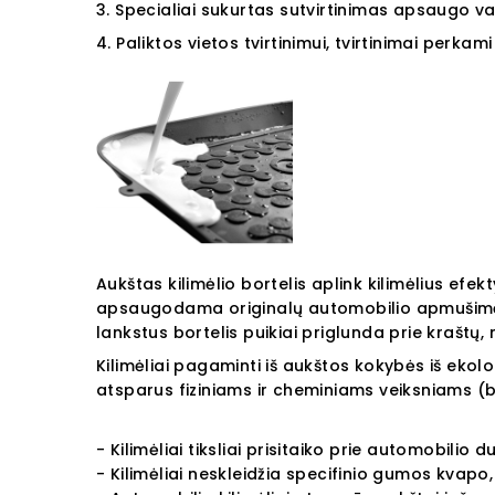
3.
Specialiai sukurtas sutvirtinimas apsaugo va
4. Paliktos vietos tvirtinimui, tvirtinimai perkami 
Aukštas kilimėlio bortelis aplink kilimėlius efek
apsaugodama originalų automobilio apmušim
lankstus bortelis puikiai priglunda prie kraštų,
Kilimėliai pagaminti iš aukštos kokybės iš ekolo
atsparus fiziniams ir cheminiams veiksniams (ben
- Kilimėliai tiksliai prisitaiko prie automobilio d
- Kilimėliai neskleidžia specifinio gumos kvapo,