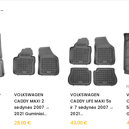
 →
y
VOLKSWAGEN
VOLKSWAGEN
CADDY MAXI 2
CADDY LIFE MAXI 5s
C
sėdynės 2007 →
ir 7 sėdynės 2007 →
5
2021 Guminiai...
2021...
G
28,00 €
43,00 €
4