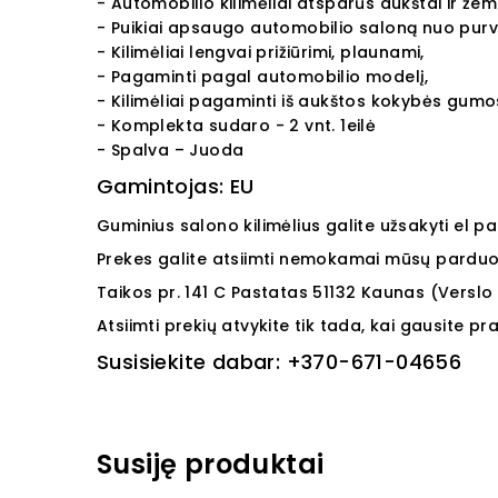
- Automobilio kilimėliai atsparūs aukštai ir že
- Puikiai apsaugo automobilio saloną nuo purv
- Kilimėliai lengvai prižiūrimi, plaunami,
- Pagaminti pagal automobilio modelį,
- Kilimėliai pagaminti iš aukštos kokybės gumo
- Komplekta sudaro - 2 vnt.
1eilė
- Spalva – Juoda
Gamintojas: EU
Guminius salono kilimėlius galite užsakyti el p
Prekes galite atsiimti nemokamai mūsų parduot
Taikos pr. 141
C Pastatas
51132
Kaunas (Verslo 
Atsiimti prekių atvykite tik tada, kai gausite p
Susisiekite dabar:
+370-671-04656
Susiję produktai