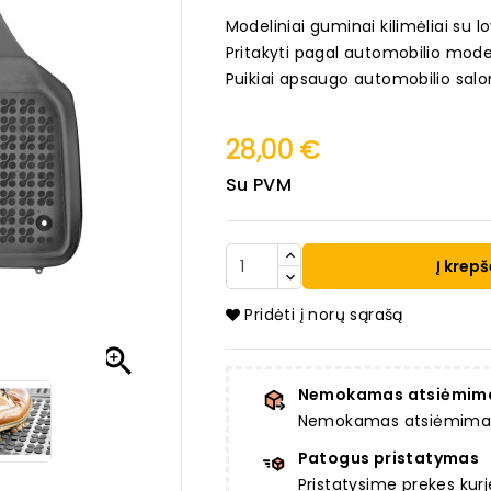
Modeliniai guminai kilimėliai su lo
Pritakyti pagal automobilio mode
Puikiai apsaugo automobilio salo
28,00 €
Su PVM
Į krepš
Pridėti į norų sąrašą

Nemokamas atsiėmim
Nemokamas atsiėmimas a
Patogus pristatymas
Pristatysime prekes ku