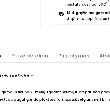
pristatymas nuo 100€)
14 d. grąžinimo garanti
Grąžinkite nepažeistas 
s
Prekė detaliau
Pristatymas
Atsi
ais borteliais:
 guma užtikrina kilimėlių ilgaamžiškumą ir atsparumą priešl
ojektuoti pagal grindų plokštės formą,atsižvelgiant ne tik į