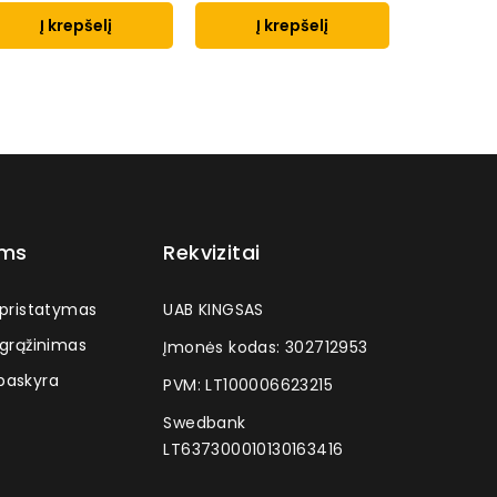
Į krepšelį
Į krepšelį
Į k
ams
Rekvizitai
 pristatymas
UAB KINGSAS
 grąžinimas
Įmonės kodas: 302712953
askyra
PVM: LT100006623215
Swedbank
LT637300010130163416