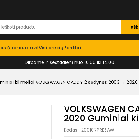
Iešk
jos
Išparduotuvė
Visi prekių ženklai
Dirbame ir šeštadienį nuo 10.00 iki 14.00
iniai kilimėliai
VOLKSWAGEN CADDY 2 sėdynės 2003 → 2020 Gumi
VOLKSWAGEN CAD
2020 Guminiai kil
Kodas
: 200107PREZAW