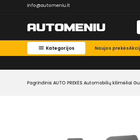
info@automeniu.lt

Kategorijos
Naujos prekės
Akci
Pagrindinis
AUTO PREKĖS
Automobilių kilimėliai
Gum