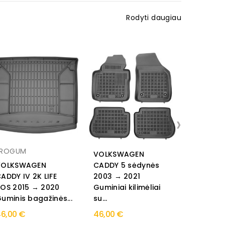
Rodyti daugiau
›
FROGUM
ARISTAR
VOLKSWAGEN
VOLKSWAGEN
CADDY 5 sėdynės
Volkswa
ADDY IV 2K LIFE
2003 → 2021
2004 → 
OS 2015 → 2020
Guminiai kilimėliai
Bagažinės
uminis bagažinės...
su...
Aristar
6,00 €
46,00 €
39,00 €