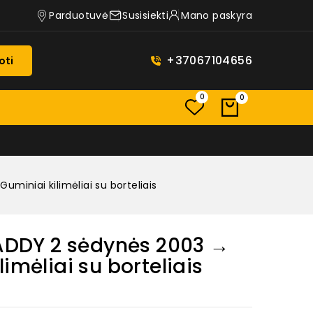
Parduotuvė
Susisiekti
Mano paskyra
+37067104656
oti
0
0
niai kilimėliai su borteliais
DY 2 sėdynės 2003 →
imėliai su borteliais