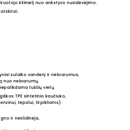
iruotojo kilimėlį nuo ankstyvo nusidėvėjimo.
atskirai.
tyviai sulaiko vandenį ir nešvarumus,
ą nuo nešvarumų,
 nepalikdama tuščių vietų.
giškos TPE sintetinio kaučiuko,
zinui, tepalui, tirpikliams).
ugno ir neslidinėja,