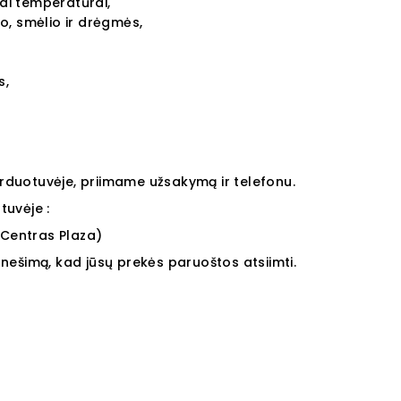
mai temperatūrai,
o, smėlio ir drėgmės,
s,
arduotuvėje, priimame užsakymą ir telefonu.
uvėje :
Centras Plaza)
ranešimą, kad jūsų prekės paruoštos atsiimti.