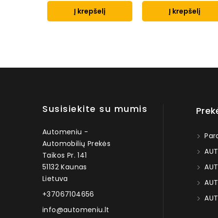
Į krepšelį
Į krepšelį
Susisiekite su mumis
Prek
Automeniu -
Par
Automobilių Prekės
AUT
Taikos Pr. 141
51132 Kaunas
AUT
Lietuva
AUT
+37067104656
AUT
info@automeniu.lt