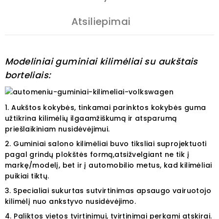
Atsiliepimai
Modeliniai guminiai kilimėliai su aukštais
borteliais:
1. Aukštos kokybės, tinkamai parinktos kokybės guma
užtikrina kilimėlių ilgaamžiškumą ir atsparumą
priešlaikiniam nusidėvėjimui.
2. Guminiai salono kilimėliai buvo tiksliai suprojektuoti
pagal grindų plokštės formą,atsižvelgiant ne tik į
markę/modelį, bet ir į automobilio metus, kad kilimėliai
puikiai tiktų.
3.
Specialiai sukurtas sutvirtinimas apsaugo vairuotojo
kilimėlį nuo ankstyvo nusidėvėjimo.
4. Paliktos vietos tvirtinimui, tvirtinimai perkami atskirai.