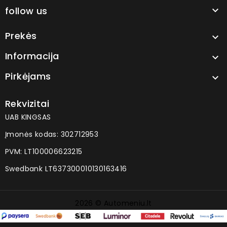
follow us

Prekės

Informacija

Pirkėjams

Rekvizitai
UAB KINGSAS
Įmonės kodas: 302712953
PVM: LT100006623215
Swedbank LT637300010130163416
2026 © Automeniu.lt