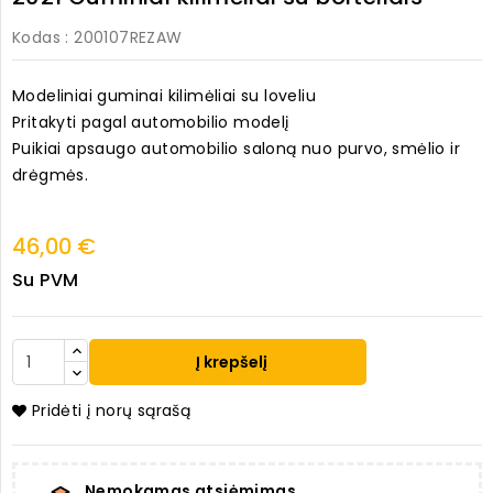
Kodas
: 200107REZAW
Modeliniai guminai kilimėliai su loveliu
Pritakyti pagal automobilio modelį
Puikiai apsaugo automobilio saloną nuo purvo, smėlio ir
drėgmės.
46,00 €
Su PVM
Į krepšelį
Pridėti į norų sąrašą
Nemokamas atsiėmimas