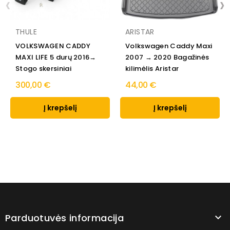
‹
›
THULE
ARISTAR
VOLKSWAGEN CADDY
Volkswagen Caddy Maxi
MAXI LIFE 5 durų 2016→
2007 → 2020 Bagažinės
Stogo skersiniai
kilimėlis Aristar
300,00 €
44,00 €
Į krepšelį
Į krepšelį
Parduotuvės informacija
