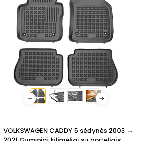
VOLKSWAGEN CADDY 5 sėdynės 2003 →
2021 Guminiai kilimėliai su borteliais