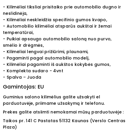
- Kilimėliai tiksliai prisitaiko prie automobilio dugno ir
neslidinėja,
- Kilimėliai neskleidžia specifinio gumos kvapo,
- Automobilio kilimėliai atsparūs aukštai ir žemai
temperatūrai,
- Puikiai apsaugo automobilio saloną nuo purvo,
smėlio ir drėgmės,
- Kilimėliai lengvai prižiūrimi, plaunami,
- Pagaminti pagal automobilio modelį,
- Kilimėliai pagaminti iš aukštos kokybės gumos,
- Komplekta sudaro - 4vnt
- Spalva – Juoda
Gamintojas: EU
Guminius salono kilimėlius galite užsakyti el
parduotuvėje, priimame užsakymą ir telefonu.
Prekes galite atsiimti nemokamai mūsų parduotuvėje :
Taikos pr. 141
C Pastatas
51132
Kaunas (Verslo Centras
Plaza)